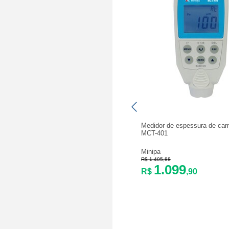
Medidor de espessura de ca
MCT-401
Minipa
R$ 1.405,88
1.099
R$
,90