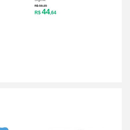
R$ 58,35
44
R$
,64