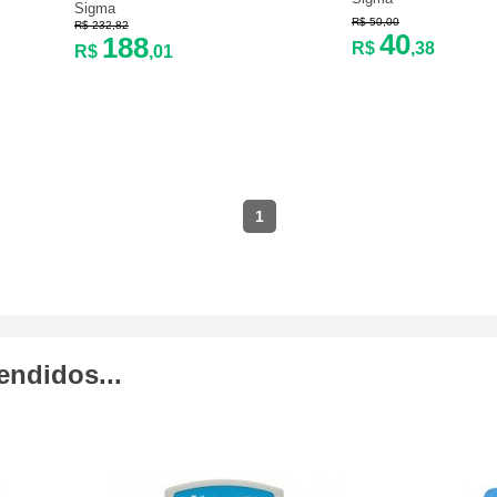
Sigma
R$ 50,00
R$ 232,82
40
188
R$
,38
R$
,01
1
endidos...