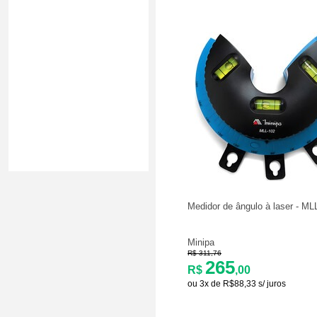
Medidor de ângulo à laser - ML
Minipa
R$ 311,76
265
R$
,00
ou 3x de R$88,33 s/ juros