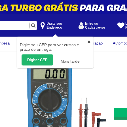
Digite seu
Entre ou
L
Endereço
Cadastre-se
F
Instrumentos de
mpeza
Construção Civil
Organização
Automot
Digite seu CEP para ver custos e
Medição
prazo de entrega.
Digitar CEP
Mais tarde
De R
-
R$