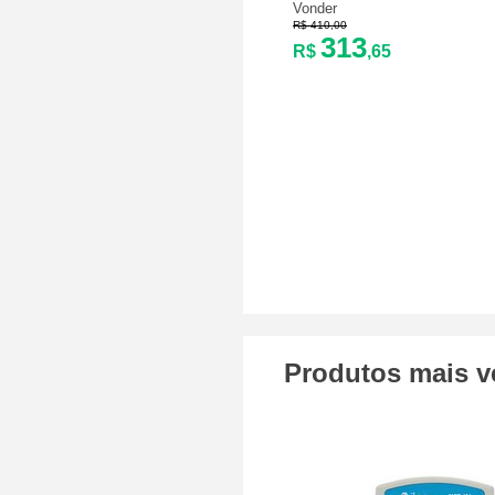
Vonder
R$ 410,00
313
R$
,65
Produtos mais v