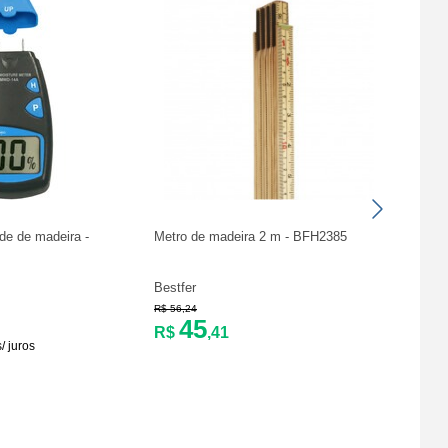
de de madeira -
Metro de madeira 2 m - BFH2385
Medid
300 P
Bestfer
Vonde
R$ 56,24
R$ 221
45
R$
,41
R$
/ juros