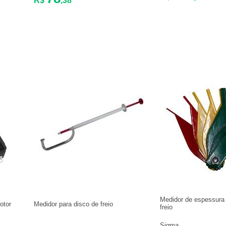
R$
,38
Medidor de espessura 
otor
Medidor para disco de freio
freio
Sigma