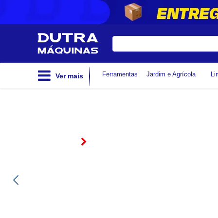
Digite
sua
busca
Ferramentas
Jardim e Agrícola
Li
Ver mais
MULTÍMETRO DIGITAL
PORTÁTIL CAT I 600V - ET
1002