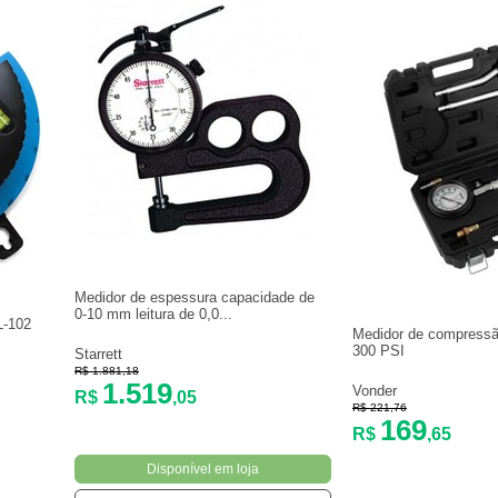
Medidor de espessura capacidade de
0-10 mm leitura de 0,0...
L-102
Medidor de compressão
300 PSI
Starrett
R$ 1.881,18
1.519
Vonder
R$
,05
R$ 221,76
169
R$
,65
Disponível em loja