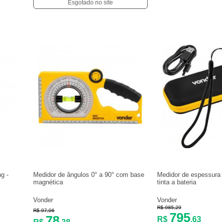
Esgotado no site
g -
Medidor de ângulos 0° a 90° com base
Medidor de espessura
magnética
tinta a bateria
Vonder
Vonder
R$ 985,29
R$ 97,06
795
78
R$
,63