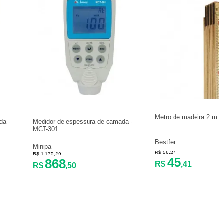
Metro de madeira 2 m
da -
Medidor de espessura de camada -
MCT-301
Bestfer
Minipa
R$ 56,24
R$ 1.175,29
45
868
R$
,41
R$
,50