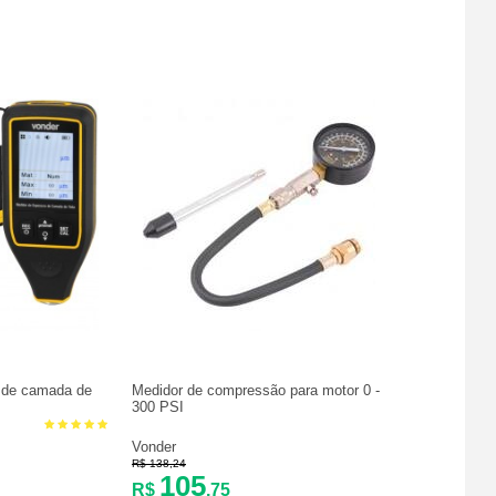
 de camada de
Medidor de compressão para motor 0 -
300 PSI
Vonder
R$ 138,24
105
R$
,75