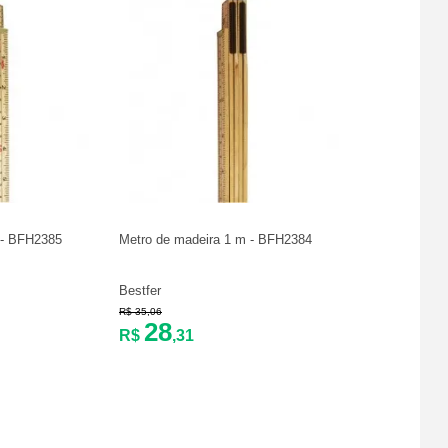
 - BFH2385
Metro de madeira 1 m - BFH2384
Bestfer
R$ 35,06
28
R$
,31