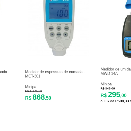
Medidor de umida
mada -
Medidor de espessura de camada -
MWD-14A
MCT-301
Minipa
Minipa
R$ 347,06
R$ 1.175,29
295
868
R$
,00
R$
,50
ou 3x de R$98,33 s