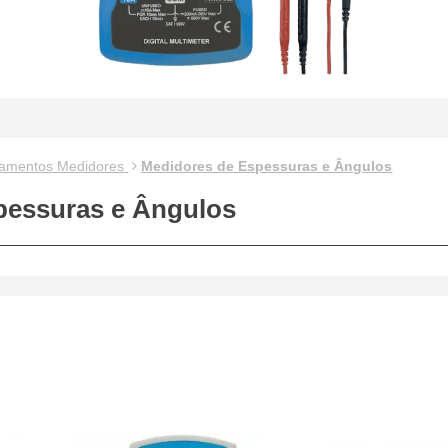
pamentos Medidores
Medidores de Espessuras e Ângulos
pessuras e Ângulos