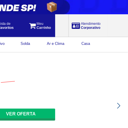
ista de
Meu
Atendimento
avoritos
Carrinho
Corporativo
ivo
Solda
Ar e Clima
Casa
$
104,12
por
88
,
50
à vista
VER OFERTA