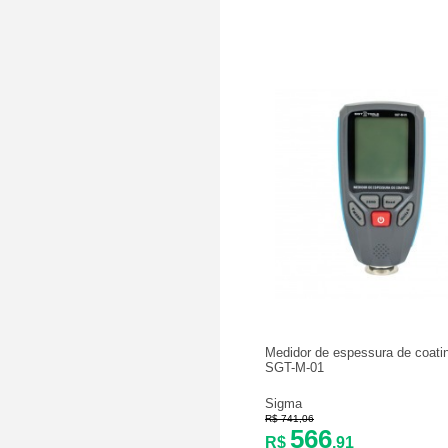
Medidor de espessura de coatin
SGT-M-01
Sigma
R$ 741,06
566
R$
,91