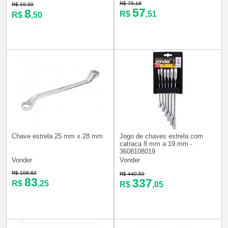
R$ 75,18
R$ 10,00
57
8
R$
,51
R$
,50
Chave estrela 25 mm x 28 mm
Jogo de chaves estrela com
catraca 8 mm a 19 mm -
3608108019
Vonder
Vonder
R$ 108,82
R$ 440,59
83
337
R$
,25
R$
,05