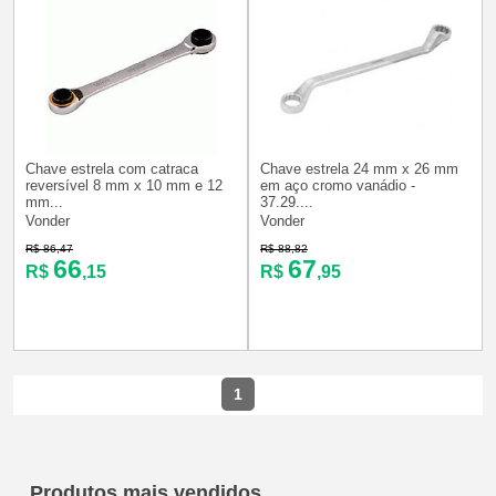
Chave estrela com catraca
Chave estrela 24 mm x 26 mm
reversível 8 mm x 10 mm e 12
em aço cromo vanádio -
mm...
37.29....
Vonder
Vonder
R$ 86,47
R$ 88,82
66
67
R$
,15
R$
,95
1
Produtos mais vendidos...