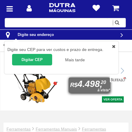
Digite
sua
busca
Digite seu endereço
Chaves estrela
Digite seu CEP para ver custos e prazo de entrega.
Digitar CEP
Mais tarde
Cortadora de piso e asfalto
a gasolina 7,5 hp 350 mm -
BGF 350 Rental
4.498,
20
R$
à vista*
VER OFERTA
Ferramentas
Ferramentas Manuais
Ferramentas