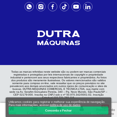
Todas as marcas referidas neste website são ou podem ser marcas comerciais
registradas e protegidas por leis internacionais de copyright e propriedade
industrial e pertencem aos seus respectivos fabricantes e proprietários. As fotos
dos produtos são meramente ilustrativas. Os valores mencionados são validos
somente para compras on-line, vale ressaltar que os preços previstos no site
prevalecem aos demais anunciados em outros meios de comunicação e sites de
buscas. DUTRA MÁQUINAS COMERCIAL E TÉCNICA LTDA, sua matriz com
sede na Av. Serafim Gonçalves Pereira, 340 – Pq. Novo Mundo, São Paulo/SP –
CEP 02179-000. Inscrita no CNPJ sob o nº 50.970.342/0001-02, Inscrição
Estadual 110.721.769.116.
Utilizamos cookies para registrar e melhorar sua experiência de navegação.
Para mais informações, acesse
política de uso de dados
.
B2B
Atendimento
Concordo e Fechar
Início
Categorias
Carrinho
Minha conta
Corporativo