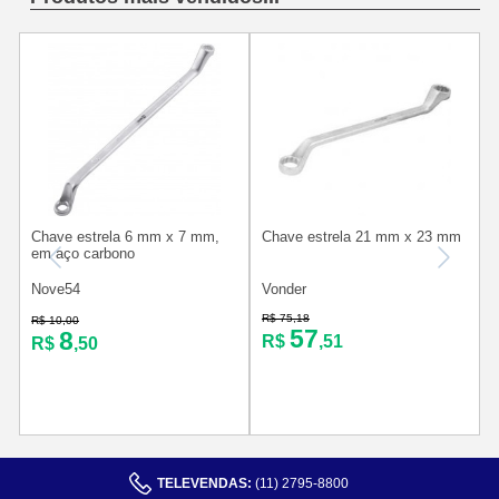
Chave estrela 6 mm x 7 mm,
Chave estrela 21 mm x 23 mm
em aço carbono
Nove54
Vonder
R$ 75,18
R
R$ 10,00
57
8
R$
,51
R$
,50
TELEVENDAS:
(11) 2795-8800