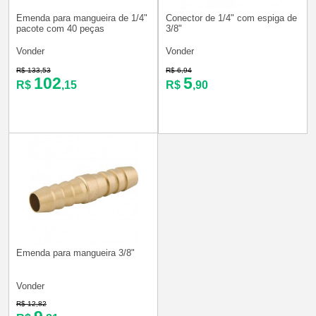
Emenda para mangueira de 1/4"
Conector de 1/4" com espiga de
pacote com 40 peças
3/8"
Vonder
Vonder
R$ 133,53
R$ 6,94
102
5
R$
,15
R$
,90
Emenda para mangueira 3/8"
Vonder
R$ 12,82