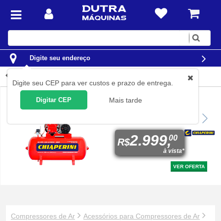
Digite
sua
busca
Digite seu endereço
Conectores
Digite seu CEP para ver custos e prazo de entrega.
Digitar CEP
Mais tarde
Compressor de ar 10 pés
110L 2 hp 140 libras
monofásico - 10/110 RED
2.999,
00
R$
à vista*
VER OFERTA
Compressores de Ar
Acessórios para Compressores de Ar