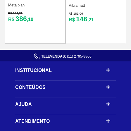
Metalplan
Vibramatt
R$ 504,71
R
R$ 181,06
386
146
R$
,10
R$
,21
TELEVENDAS:
(11) 2795-8800
INSTITUCIONAL
CONTEÚDOS
-
AJUDA
-
ATENDIMENTO