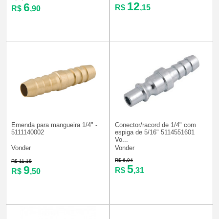
12
6
R$
,15
R$
,90
Emenda para mangueira 1/4" -
Conector/racord de 1/4" com
5111140002
espiga de 5/16" 5114551601
Vo...
Vonder
Vonder
R$ 6,94
R$ 11,18
5
9
R$
,31
R$
,50