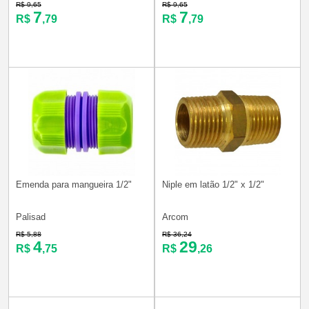
R$ 9,65
R$ 9,65
7
7
R$
,79
R$
,79
Emenda para mangueira 1/2"
Niple em latão 1/2" x 1/2"
Palisad
Arcom
R$ 5,88
R$ 36,24
4
29
R$
,75
R$
,26