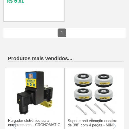
9
R$
,81
1
Produtos mais vendidos...
Purgador eletrônico para
S
Suporte anti-vibração encaixe
compressores - CRONOMATIC
de 3/8" com 4 peças - MINI