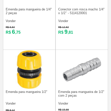
Emenda para mangueira de 1/4"
Conector com rosca macho 1/4"
2 peças
x 1/2’’ - 5114120001
Vonder
Vonder
R$ 8,82
R$ 12,82
6
9
R$
,75
R$
,81
Emenda para mangueira 1/2"
Emenda para mangueira de 1/2"
com 2 peças
Vonder
Vonder
R$ 15,88
R$ 8,12