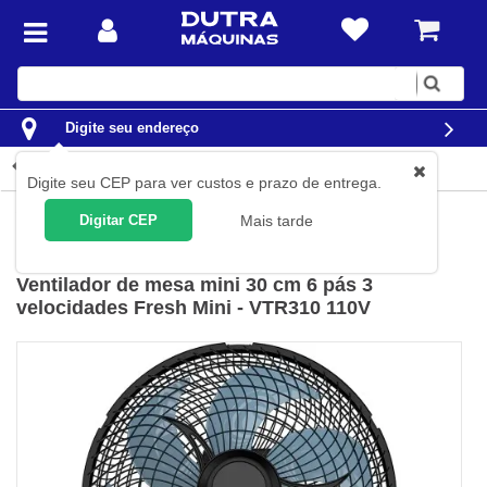
Digite
sua
busca
Digite seu endereço
Detalhes do produto
Digite seu CEP para ver custos e prazo de entrega.
Ar e Clima
Ventiladores
Ventiladores de Mesa
Digitar CEP
Mais tarde
Cadence
(
Cód.
VTR310-110V
)
Ventilador de mesa mini 30 cm 6 pás 3
velocidades Fresh Mini - VTR310 110V