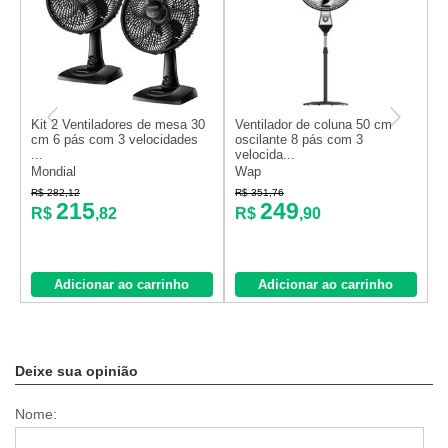
Kit 2 Ventiladores de mesa 30
Ventilador de coluna 50 cm
V
cm 6 pás com 3 velocidades
oscilante 8 pás com 3
s
...
velocida...
v
Mondial
Wap
W
R$ 282,12
R$ 351,76
R
215
249
R$
,82
R$
,90
Adicionar ao carrinho
Adicionar ao carrinho
Deixe sua opinião
Nome: