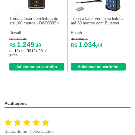
Trena a laser com leitura de
Trena a laser vermelho leitura
T
até 100 metros - DW0330SN
até 50 metros com Bluetoot...
5
Dewalt
Bosch
B
R$ 1.469,41
R$ 1.352,20
R
1.249
1.034
R$
,00
R$
,44
ou 10x de R$124,90 s/
juros
Adicionar ao carrinho
Adicionar ao carrinho
Avaliações
Baseado em 1 Avaliações