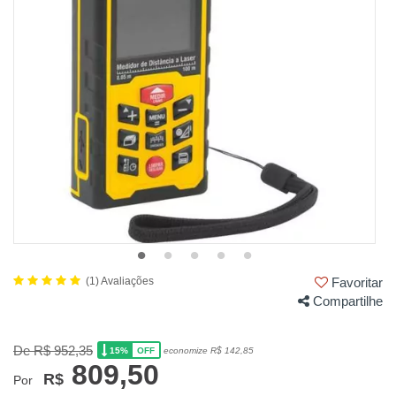
(1) Avaliações
Favoritar
Compartilhe
De R$ 952,35
15%
economize R$ 142,85
OFF
809,50
R$
Por