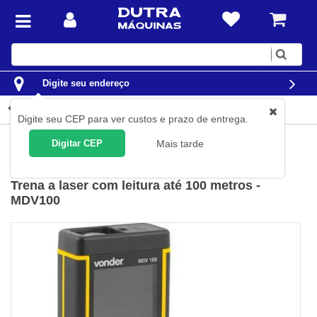
Digite
sua
busca
Digite seu endereço
Detalhes do produto
Digite seu CEP para ver custos e prazo de entrega.
Construção Civil
Níveis e Trenas
Trenas a laser
Digitar CEP
Mais tarde
Vonder
(
Cód.
38.20.100.000
)
Trena a laser com leitura até 100 metros -
MDV100