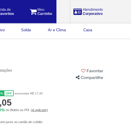
ista de
Meu
Atendimento
avoritos
Carrinho
Corporativo
ivo
Solda
Ar e Clima
Casa
aliações
Favoritar
Compartilhe
5%
economize R$ 17,45
OFF
,05
10%
no Boleto ou PIX
(já aplicado)
em juros no cartão de crédito