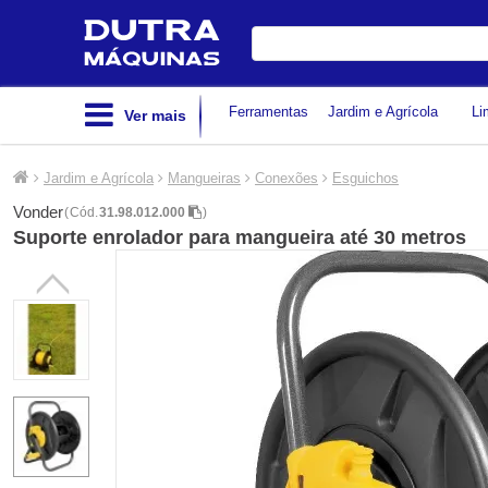
Digite
sua
busca
Ferramentas
Jardim e Agrícola
Li
Ver mais
Jardim e Agrícola
Mangueiras
Conexões
Esguichos
Vonder
(
Cód.
31.98.012.000
)
Suporte enrolador para mangueira até 30 metros