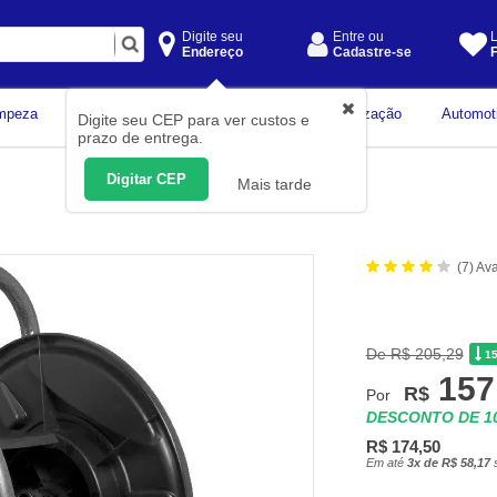
Digite seu
Entre ou
L
Endereço
Cadastre-se
F
Instrumentos de
mpeza
Construção Civil
Organização
Automot
Digite seu CEP para ver custos e
Medição
prazo de entrega.
Digitar CEP
Mais tarde
(7) Av
De R$ 205,29
1
157
R$
Por
DESCONTO DE 
R$ 174,50
Em até
3x de R$ 58,17
s