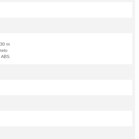
 30 m
reto
o ABS.