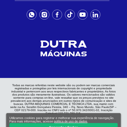
Todas as marcas referidas neste website são ou podem ser marcas comerciais
registradas e protegidas por leis internacionais de copyright e propriedade
industrial e pertencem aos seus respectivos fabricantes e proprietários. As fotos
dos produtos são meramente ilustrativas. Os valores mencionados são validos
somente para compras on-line, vale ressaltar que os preços previstos no site
prevalecem aos demais anunciados em outros meios de comunicação e sites de
buscas. DUTRA MÁQUINAS COMERCIAL E TÉCNICA LTDA, sua matriz com
sede na Av. Serafim Gonçalves Pereira, 340 – Pq. Novo Mundo, São Paulo/SP –
CEP 02179-000. Inscrita no CNPJ sob o nº 50.970.342/0001-02, Inscrição
Estadual 110.721.769.116.
Utilizamos cookies para registrar e melhorar sua experiência de navegação.
Para mais informações, acesse
política de uso de dados
.