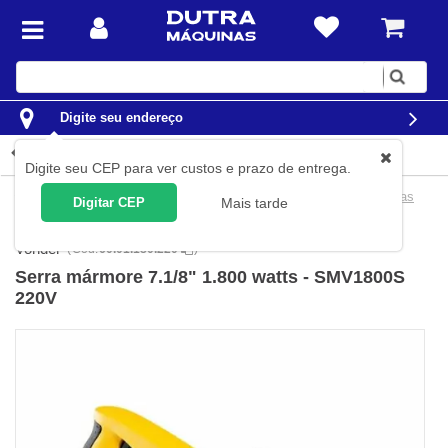
Digite
sua
busca
Digite seu endereço
Detalhes do produto
Digite seu CEP para ver custos e prazo de entrega.
Ferramentas
Ferramentas Elétricas
Serras Elétricas
Serras
Digitar CEP
Mais tarde
Mármore
Vonder
(
Cód.
60.01.180.220
)
Serra mármore 7.1/8" 1.800 watts - SMV1800S
220V