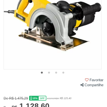
Favoritar
Compartilhe
De R$ 1.475,29
15%
economize R$ 125,40
OFF
1.128,60