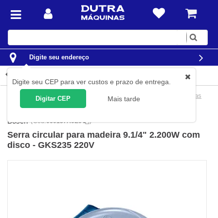
Digite
sua
busca
Digite seu endereço
Detalhes do produto
Digite seu CEP para ver custos e prazo de entrega.
Ferramentas
Ferramentas Elétricas
Serras Elétricas
Serras
Digitar CEP
Mais tarde
Circulares Elétrica
Bosch
(
Cód.
060157A0E0
)
Serra circular para madeira 9.1/4" 2.200W com
disco - GKS235 220V