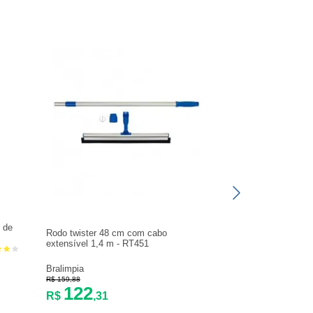
 de
Refil para rodo de
Rodo twister 48 cm com cabo
extensível 1,4 m - RT451
Botafogo
Bralimpia
R$ 18,82
R$ 159,88
15
122
R$
,20
R$
,31