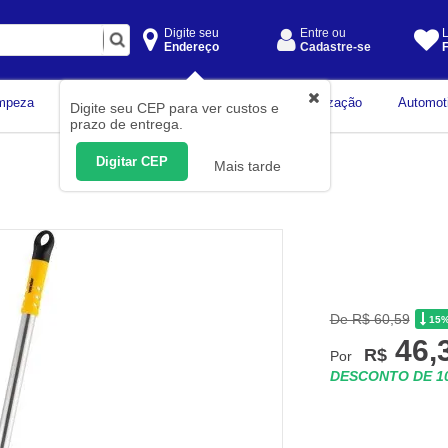
Digite seu
Entre ou
L
Endereço
Cadastre-se
F
Instrumentos de
mpeza
Construção Civil
Organização
Automot
Digite seu CEP para ver custos e
Medição
prazo de entrega.
Digitar CEP
Mais tarde
De R$ 60,59
15
46,
R$
Por
DESCONTO DE 