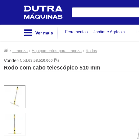
Digite
sua
busca
Ferramentas
Jardim e Agrícola
Li
Ver mais
Limpeza
Equipamentos para limpeza
Rodos
Vonder
(
Cód.
63.58.510.000
)
Rodo com cabo telescópico 510 mm