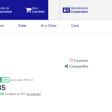
ista de
Meu
Atendimento
avoritos
Carrinho
Corporativo
ivo
Solda
Ar e Clima
Casa
Favoritar
Compartilhe
%
economize R$ 5,15
OFF
35
10%
no Boleto ou PIX
(já aplicado)