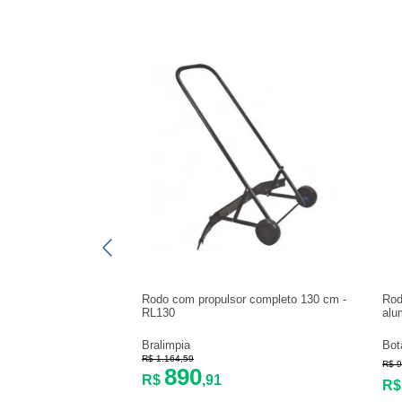
Rodo com propulsor completo 130 cm -
Rod
RL130
alu
Bralimpia
Bot
R$ 1.164,59
R$ 9
890
R$
,91
R