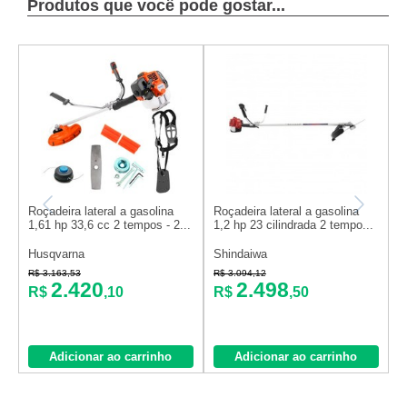
Produtos que você pode gostar...
Roçadeira lateral a gasolina
Roçadeira lateral a gasolina
R
1,61 hp 33,6 cc 2 tempos - 2...
1,2 hp 23 cilindrada 2 tempo...
B
Husqvarna
Shindaiwa
M
R$ 3.163,53
R$ 3.094,12
R
2.420
2.498
R$
,10
R$
,50
Adicionar ao carrinho
Adicionar ao carrinho