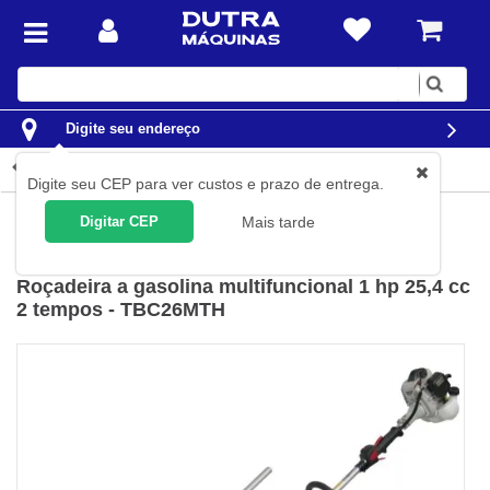
Digite
sua
busca
Digite seu endereço
Detalhes do produto
Digite seu CEP para ver custos e prazo de entrega.
Jardim e Agrícola
Roçadeiras
Lateral
Digitar CEP
Mais tarde
Toyama
(
Cód.
TBC26MTH
)
Roçadeira a gasolina multifuncional 1 hp 25,4 cc
2 tempos - TBC26MTH