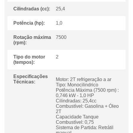
Cilindradas (cc):
25,4
Potência (hp):
1,0
Rotação máxima
7500
(rpm):
Tipo do motor
2
(tempos):
Especificações
Motor: 2T refrigeração a ar
Técnicas:
Tipo: Monocilindrico
Potência Máxima (7500 rpm) :
0,746 kW - 1,0 HP
Cilindradas: 25,4cc
Combustível: Gasolina + Óleo
2T
Capacidade Tanque
Combustível: 0,75
Sistema de Partida: Retrátil
manual