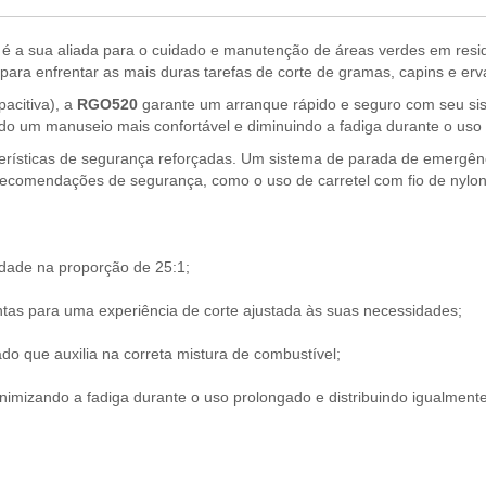
r
é a sua aliada para o cuidado e manutenção de áreas verdes em resid
z para enfrentar as mais duras tarefas de corte de gramas, capins e er
acitiva), a
RGO520
garante um arranque rápido e seguro com seu sist
ndo um manuseio mais confortável e diminuindo a fadiga durante o uso
rísticas de segurança reforçadas. Um sistema de parada de emergênci
recomendações de segurança, como o uso de carretel com fio de nylon
idade na proporção de 25:1;
ontas para uma experiência de corte ajustada às suas necessidades;
 que auxilia na correta mistura de combustível;
nimizando a fadiga durante o uso prolongado e distribuindo igualmen