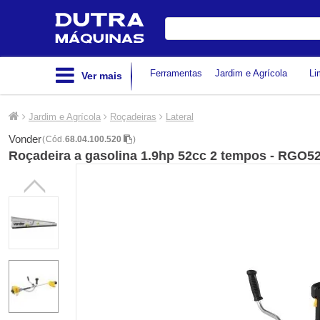
Digite
sua
busca
Ferramentas
Jardim e Agrícola
Li
Ver mais
Jardim e Agrícola
Roçadeiras
Lateral
Vonder
(
Cód.
68.04.100.520
)
Roçadeira a gasolina 1.9hp 52cc 2 tempos - RGO5