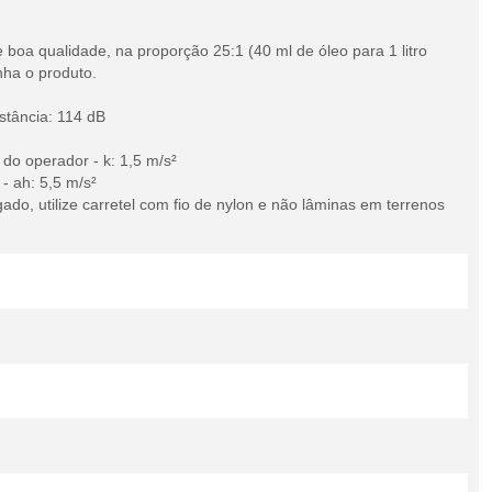
 boa qualidade, na proporção 25:1 (40 ml de óleo para 1 litro
nha o produto.
istância: 114 dB
do operador - k: 1,5 m/s²
- ah: 5,5 m/s²
do, utilize carretel com fio de nylon e não lâminas em terrenos