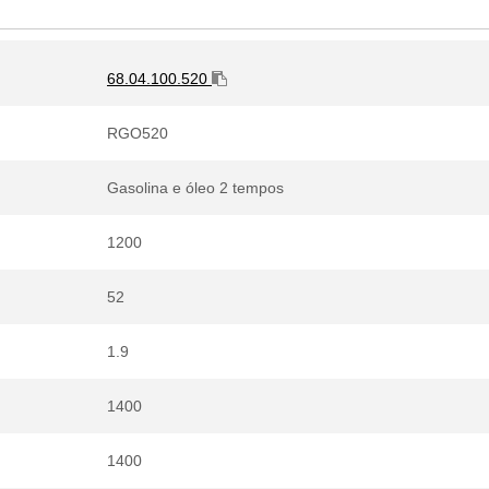
68.04.100.520
RGO520
Gasolina e óleo 2 tempos
1200
52
1.9
1400
1400