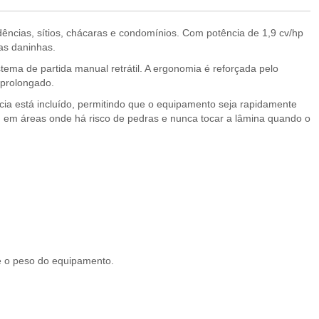
ências, sítios, chácaras e condomínios. Com potência de 1,9 cv/hp
vas daninhas.
ema de partida manual retrátil. A ergonomia é reforçada pelo
 prolongado.
a está incluído, permitindo que o equipamento seja rapidamente
 em áreas onde há risco de pedras e nunca tocar a lâmina quando o
te o peso do equipamento.