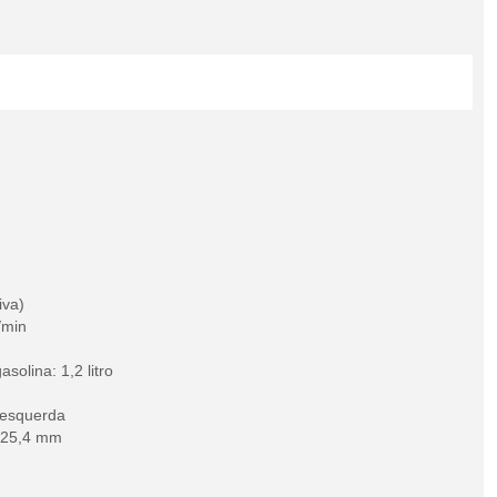
iva)
/min
olina: 1,2 litro
 esquerda
: 25,4 mm