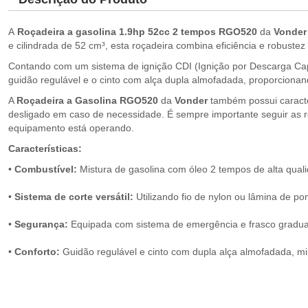
A
Roçadeira a gasolina 1.9hp 52cc 2 tempos RGO520
da
Vonde
e cilindrada de 52 cm³, esta roçadeira combina eficiência e robuste
Contando com um sistema de ignição CDI (Ignição por Descarga Cap
guidão regulável e o cinto com alça dupla almofadada, proporciona
A
Roçadeira a Gasolina RGO520
da
Vonder
também possui caracte
desligado em caso de necessidade. É sempre importante seguir as 
equipamento está operando.
Características:
•
Combustível:
Mistura de gasolina com óleo 2 tempos de alta qual
•
Sistema de corte versátil:
Utilizando fio de nylon ou lâmina de p
•
Segurança:
Equipada com sistema de emergência e frasco graduado
•
Conforto:
Guidão regulável e cinto com dupla alça almofadada, mi