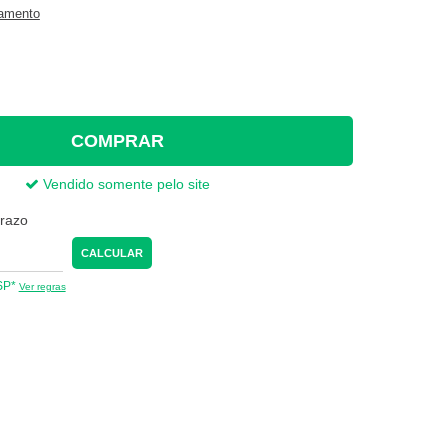
gamento
COMPRAR
Vendido somente pelo site
prazo
CALCULAR
 SP*
Ver regras