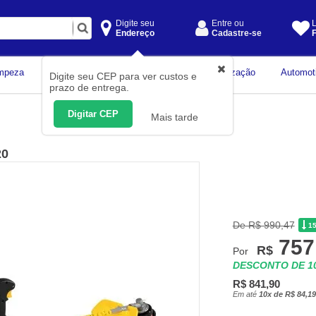
Digite seu
Entre ou
L
Endereço
Cadastre-se
F
Instrumentos de
mpeza
Construção Civil
Organização
Automot
Digite seu CEP para ver custos e
Medição
prazo de entrega.
Digitar CEP
Mais tarde
20
De R$ 990,47
1
757
R$
Por
DESCONTO DE 
R$ 841,90
Em até
10x de R$ 84,19