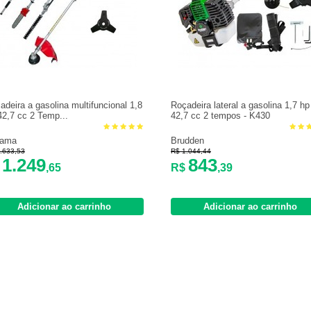
adeira a gasolina multifuncional 1,8
Roçadeira lateral a gasolina 1,7 hp
42,7 cc 2 Temp...
42,7 cc 2 tempos - K430
yama
Brudden
.633,53
R$ 1.044,44
1.249
843
$
,65
R$
,39
Adicionar ao carrinho
Adicionar ao carrinho