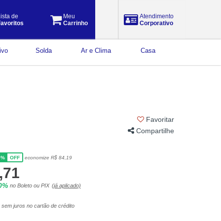
ista de
Meu
Atendimento
avoritos
Carrinho
Corporativo
ivo
Solda
Ar e Clima
Casa
Favoritar
Compartilhe
5%
economize R$ 84,19
OFF
,71
10%
no Boleto ou PIX
(já aplicado)
sem juros no cartão de crédito