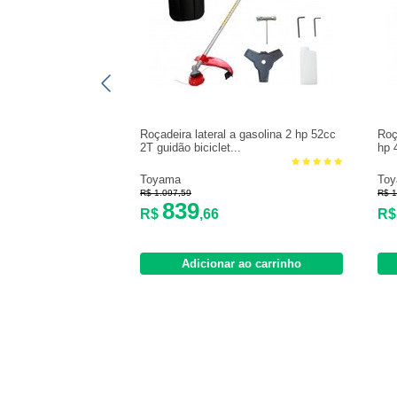
Roçadeira lateral a gasolina 2 hp 52cc
Roç
2T guidão biciclet...
hp 
Toyama
To
R$ 1.097,59
R$ 1
839
R$
,66
R
Adicionar ao carrinho