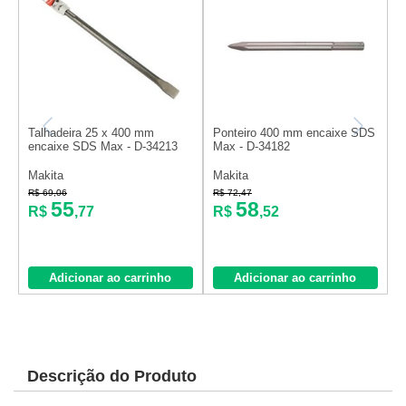
Talhadeira 25 x 400 mm
Ponteiro 400 mm encaixe SDS
T
encaixe SDS Max - D-34213
Max - D-34182
s
1
Makita
Makita
M
R$ 69,06
R$ 72,47
R
55
58
R$
,77
R$
,52
Adicionar ao carrinho
Adicionar ao carrinho
Descrição do Produto