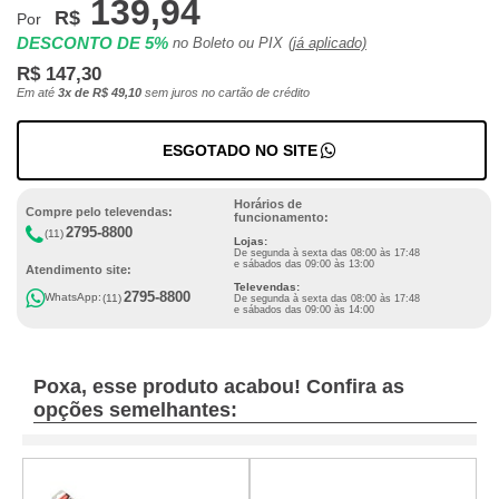
139,94
R$
Por
DESCONTO DE 5%
no Boleto ou PIX
(já aplicado)
R$ 147,30
Em até
3x de R$ 49,10
sem juros no cartão de crédito
ESGOTADO NO SITE
Horários de
Compre pelo televendas:
funcionamento:
2795-8800
(11)
Lojas:
De segunda à sexta das 08:00 às 17:48
e sábados das 09:00 às 13:00
Atendimento site:
Televendas:
2795-8800
WhatsApp:
(11)
De segunda à sexta das 08:00 às 17:48
e sábados das 09:00 às 14:00
Poxa, esse produto acabou! Confira as
opções semelhantes: