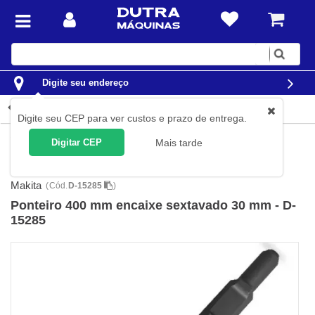
Digite
sua
busca
Digite seu endereço
Detalhes do produto
Digite seu CEP para ver custos e prazo de entrega.
Ferramentas
Ferramentas Elétricas
Acessórios para
Digitar CEP
Mais tarde
Ferramentas Elétricas
Talhadeiras e Ponteiros Para Ferramentas
Elétricas
Makita
(
Cód.
D-15285
)
Ponteiro 400 mm encaixe sextavado 30 mm - D-
15285