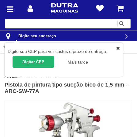
Digite
sua
busca
Digite seu endereço
Detalhes do produto
Digite seu CEP para ver custos e prazo de entrega.
Aerografia e Pintura
Equipamentos de Pintura
Pistola
Digitar CEP
Mais tarde
Pulverizadoras
Arcdal
(
Cód.
ARC-SW-77A
)
Pistola de pintura tipo sucção bico de 1,5 mm -
ARC-SW-77A