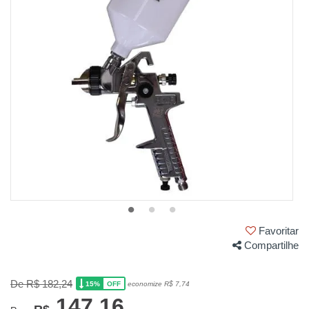
Favoritar
Compartilhe
De R$ 182,24
15%
economize R$ 7,74
OFF
147,16