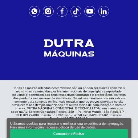
Todas as marcas referidas neste website são ou podem ser marcas comerciais
registradas e protegidas por leis internacionais de copyright e propriedade
industrial e pertencem aos seus respectivos fabricantes e proprietários. As fotos
dos produtos são meramente ilustrativas. Os valores mencionados são validos
somente para compras on-line, vale ressaltar que os preços previstos no site
prevalecem aos demais anunciados em outros meios de comunicação e sites de
buscas. DUTRA MÁQUINAS COMERCIAL E TÉCNICA LTDA, sua matriz com
sede na Av. Serafim Gonçalves Pereira, 340 – Pq. Novo Mundo, São Paulo/SP –
CEP 02179-000. Inscrita no CNPJ sob o nº 50.970.342/0001-02, Inscrição
Estadual 110.721.769.116.
Utilizamos cookies para registrar e melhorar sua experiência de navegação.
Para mais informações, acesse
política de uso de dados
.
Concordo e Fechar