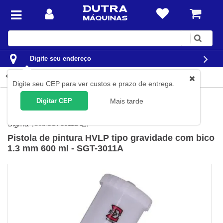
Digite
sua
busca
Digite seu endereço
Detalhes do produto
Digite seu CEP para ver custos e prazo de entrega.
Aerografia e Pintura
Equipamentos de Pintura
Pistolas de
Digitar CEP
Mais tarde
pintura
Sigma
(
Cód.
SGT-3011B
)
Pistola de pintura HVLP tipo gravidade com bico
1.3 mm 600 ml - SGT-3011A