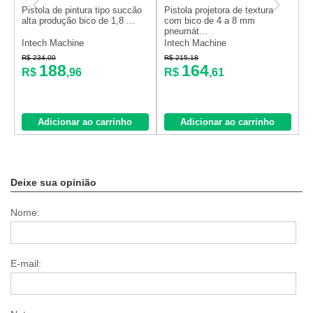
Pistola de pintura tipo succão
Pistola projetora de textura
P
alta produção bico de 1,8 ...
com bico de 4 a 8 mm
d
pneumát...
Intech Machine
Intech Machine
S
R$ 234,00
R$ 215,18
R
188
164
R$
,96
R$
,61
Adicionar ao carrinho
Adicionar ao carrinho
Deixe sua opinião
Nome:
E-mail: