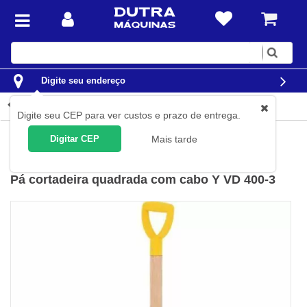
Digite
sua
busca
Digite seu endereço
Detalhes do produto
Digite seu CEP para ver custos e prazo de entrega.
Jardim e Agrícola
Ferramentas para Jardim
Pá
Digitar CEP
Mais tarde
Vonder
(
Cód.
31.22.160.000
)
Pá cortadeira quadrada com cabo Y VD 400-3