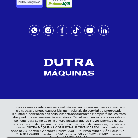
Todas as marcas referidas neste website são ou podem ser marcas comerciais
registradas e protegidas por leis internacionais de copyright e propriedade
industrial e pertencem aos seus respectivos fabricantes e proprietários. As fotos
dos produtos são meramente ilustrativas. Os valores mencionados são validos
somente para compras on-line, vale ressaltar que os preços previstos no site
prevalecem aos demais anunciados em outros meios de comunicação e sites de
buscas. DUTRA MÁQUINAS COMERCIAL E TÉCNICA LTDA, sua matriz com
sede na Av. Serafim Gonçalves Pereira, 340 – Pq. Novo Mundo, São Paulo/SP –
CEP 02179-000. Inscrita no CNPJ sob o nº 50.970.342/0001-02, Inscrição
Estadual 110.721.769.116.