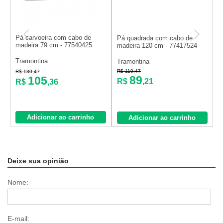
Pá carvoeira com cabo de
P
Pá quadrada com cabo de
madeira 79 cm - 77540425
V
madeira 120 cm - 77417524
Tramontina
V
Tramontina
R$ 110,47
R$ 130,47
R
89
105
R$
,21
R$
,36
Adicionar ao carrinho
Adicionar ao carrinho
Deixe sua opinião
Nome:
E-mail: