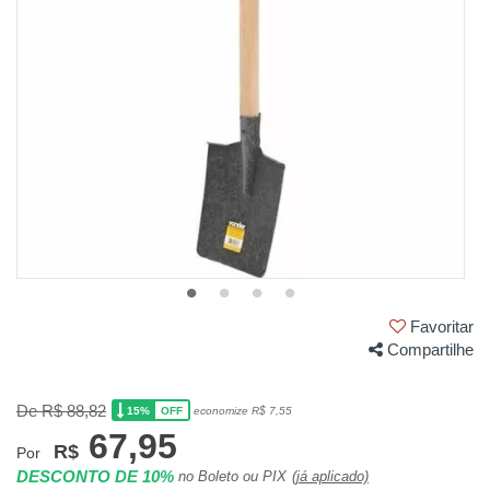
Favoritar
Compartilhe
De R$ 88,82
15%
economize R$ 7,55
OFF
67,95
R$
Por
DESCONTO DE 10%
no Boleto ou PIX
(já aplicado)