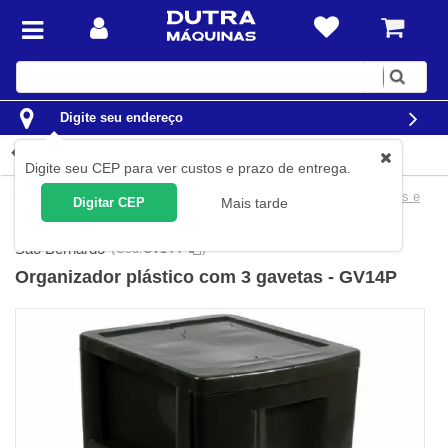
Digite
sua
busca
Digite seu endereço
Detalhes do produto
Digite seu CEP para ver custos e prazo de entrega.
Organização
Caixas e Organizadores
Caixas Organizadoras e
Digitar CEP
Mais tarde
Estrados
São Bernardo
(
Cód.
GV14-P
)
Organizador plástico com 3 gavetas - GV14P