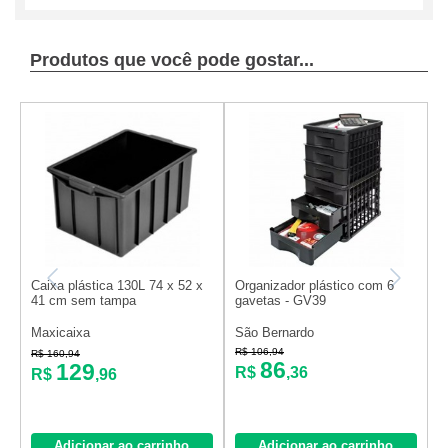
Produtos que você pode gostar...
Caixa plástica 130L 74 x 52 x
Organizador plástico com 6
C
41 cm sem tampa
gavetas - GV39
3
Maxicaixa
São Bernardo
P
R$ 106,94
R
R$ 160,94
86
129
R$
,36
R$
,96
Adicionar ao carrinho
Adicionar ao carrinho