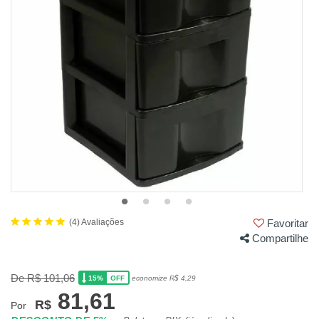
(4) Avaliações
Favoritar
Compartilhe
De R$ 101,06
15%
economize R$ 4,29
OFF
81,61
R$
Por