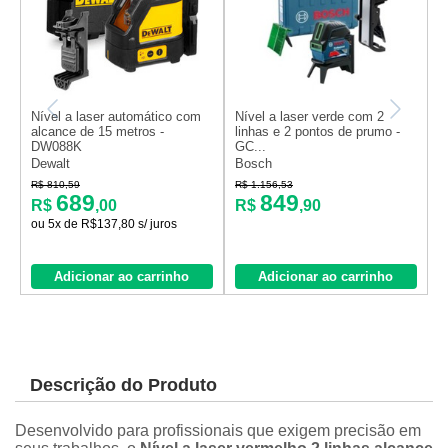
Nível a laser automático com
Nível a laser verde com 2
N
alcance de 15 metros -
linhas e 2 pontos de prumo -
a
DW088K
GC...
D
Dewalt
Bosch
D
R$ 810,59
R$ 1.156,53
R
689
849
R$
,00
R$
,90
ou 5x de R$137,80 s/ juros
o
Adicionar ao carrinho
Adicionar ao carrinho
Descrição do Produto
Desenvolvido para profissionais que exigem precisão em