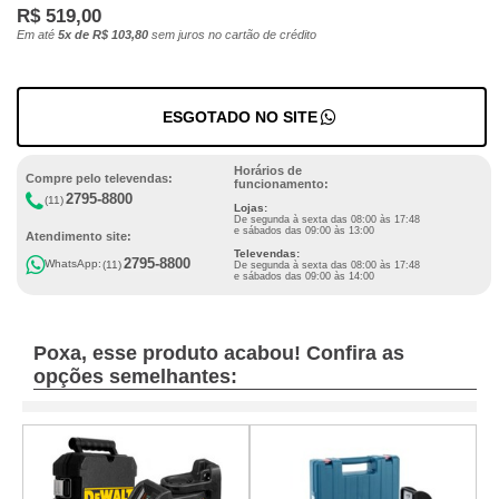
R$ 519,00
Em até
5x de R$ 103,80
sem juros no cartão de crédito
ESGOTADO NO SITE
Horários de
Compre pelo televendas:
funcionamento:
2795-8800
(11)
Lojas:
De segunda à sexta das 08:00 às 17:48
e sábados das 09:00 às 13:00
Atendimento site:
Televendas:
2795-8800
WhatsApp:
(11)
De segunda à sexta das 08:00 às 17:48
e sábados das 09:00 às 14:00
Poxa, esse produto acabou! Confira as
opções semelhantes: