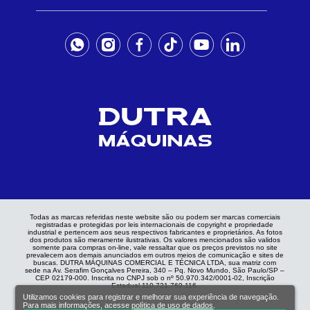
Todas as marcas referidas neste website são ou podem ser marcas comerciais
registradas e protegidas por leis internacionais de copyright e propriedade
industrial e pertencem aos seus respectivos fabricantes e proprietários. As fotos
dos produtos são meramente ilustrativas. Os valores mencionados são validos
somente para compras on-line, vale ressaltar que os preços previstos no site
prevalecem aos demais anunciados em outros meios de comunicação e sites de
buscas. DUTRA MÁQUINAS COMERCIAL E TÉCNICA LTDA, sua matriz com
sede na Av. Serafim Gonçalves Pereira, 340 – Pq. Novo Mundo, São Paulo/SP –
CEP 02179-000. Inscrita no CNPJ sob o nº 50.970.342/0001-02, Inscrição
Estadual 110.721.769.116.
Utilizamos cookies para registrar e melhorar sua experiência de navegação.
Para mais informações, acesse
política de uso de dados
.