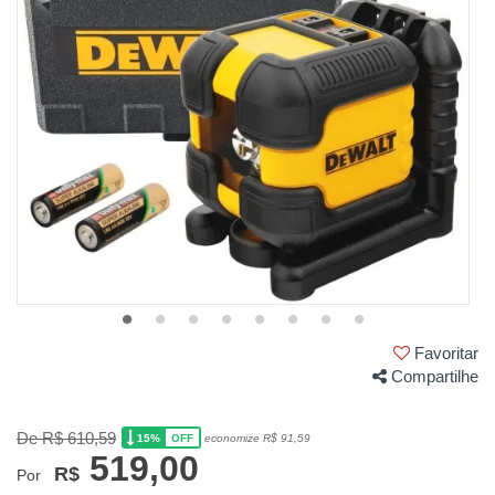
Favoritar
Compartilhe
De R$ 610,59
15%
economize R$ 91,59
OFF
519,00
R$
Por