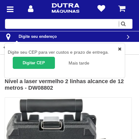
Digite
sua
busca
Digite seu endereço
Detalhes do produto
Digite seu CEP para ver custos e prazo de entrega.
Construção Civil
Níveis e Trenas
Níveis à Laser
Digitar CEP
Mais tarde
Dewalt
(
Cód.
DW08802
)
Nível a laser vermelho 2 linhas alcance de 12
metros - DW08802