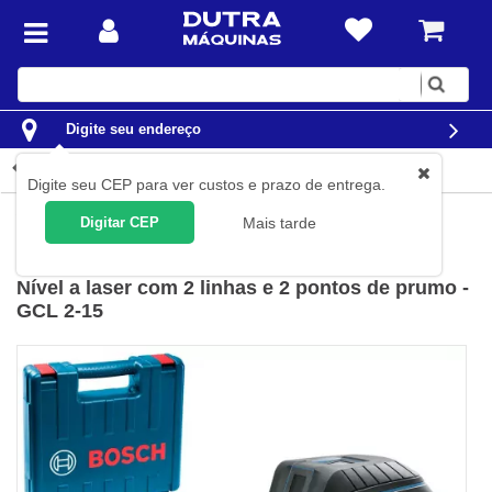
Digite
sua
busca
Digite seu endereço
Detalhes do produto
Digite seu CEP para ver custos e prazo de entrega.
Construção Civil
Níveis e Trenas
Níveis à Laser
Digitar CEP
Mais tarde
Bosch
(
Cód.
0601066E02
)
Nível a laser com 2 linhas e 2 pontos de prumo -
GCL 2-15