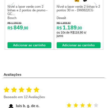
Nível a laser verde com 2
Nível a laser verde 2 linhas e 2
K
linhas e 2 pontos de prumo -
pontos 30 m - DW0822CG
t
GC...
Bosch
Dewalt
B
R$ 1.156,53
R$ 1.398,82
R
849
1.189
R$
,90
R$
,00
ou 10x de R$118,90 s/
juros
Adicionar ao carrinho
Adicionar ao carrinho
Avaliações
Baseado em 12 Avaliações
luis b. g. de o.