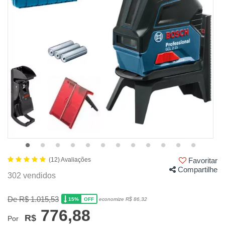
(12) Avaliações
Favoritar
Compartilhe
302 vendidos
De R$ 1.015,53
15%
economize R$ 86,32
OFF
776,88
R$
Por