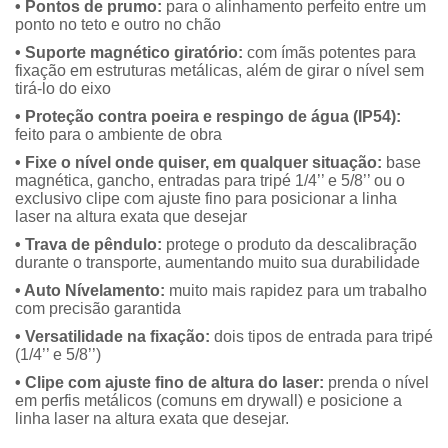
• Pontos de prumo:
para o alinhamento perfeito entre um
ponto no teto e outro no chão
• Suporte magnético giratório:
com ímãs potentes para
fixação em estruturas metálicas, além de girar o nível sem
tirá-lo do eixo
• Proteção contra poeira e respingo de água (IP54):
feito para o ambiente de obra
• Fixe o nível onde quiser, em qualquer situação:
base
magnética, gancho, entradas para tripé 1/4’’ e 5/8’’ ou o
exclusivo clipe com ajuste fino para posicionar a linha
laser na altura exata que desejar
• Trava de pêndulo:
protege o produto da descalibração
durante o transporte, aumentando muito sua durabilidade
• Auto Nívelamento:
muito mais rapidez para um trabalho
com precisão garantida
• Versatilidade na fixação:
dois tipos de entrada para tripé
(1/4’’ e 5/8’’)
• Clipe com ajuste fino de altura do laser:
prenda o nível
em perfis metálicos (comuns em drywall) e posicione a
linha laser na altura exata que desejar.