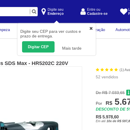
Digite seu
Entre ou
L
Endereço
Cadastre-se
F
Instrumentos de
mpeza
Construção Civil
Organização
Automot
Digite seu CEP para ver custos e
Medição
prazo de entrega.
Digitar CEP
Mais tarde
les SDS Max - HR5202C 220V
(1) Av
52 vendidos
De R$ 7.033,65
5.6
R$
Por
DESCONTO DE 
R$ 5.978,60
Em até
10x de R$ 597,