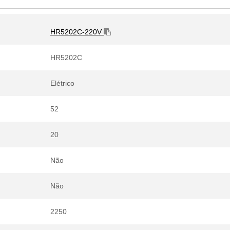
HR5202C-220V
HR5202C
Elétrico
52
20
Não
Não
2250