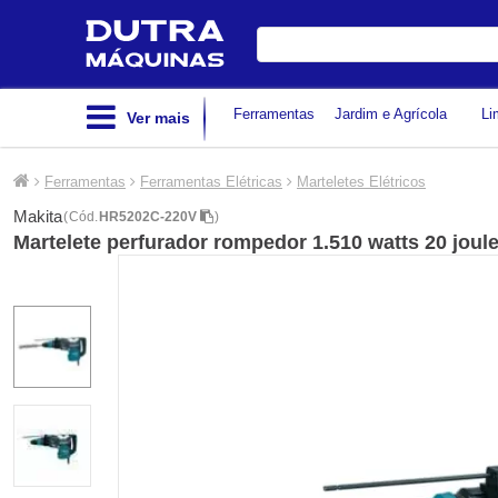
Digite
sua
busca
Ferramentas
Jardim e Agrícola
Li
Ver mais
Ferramentas
Ferramentas Elétricas
Marteletes Elétricos
Makita
(
Cód.
HR5202C-220V
)
Martelete perfurador rompedor 1.510 watts 20 jou