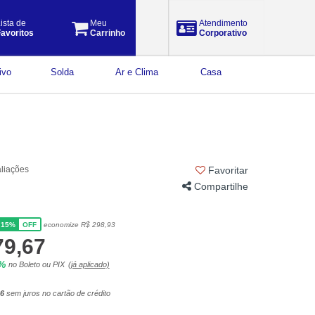
ista de
Meu
Atendimento
avoritos
Carrinho
Corporativo
ivo
Solda
Ar e Clima
Casa
aliações
Favoritar
Compartilhe
15%
economize R$ 298,93
OFF
79,67
5%
no Boleto ou PIX
(já aplicado)
86
sem juros no cartão de crédito