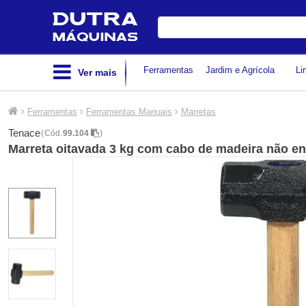
Digite
sua
busca
Ferramentas
Jardim e Agrícola
Li
Ver mais
Ferramentas
Ferramentas Manuais
Marretas
Tenace
(
Cód.
99.104
)
Marreta oitavada 3 kg com cabo de madeira não en