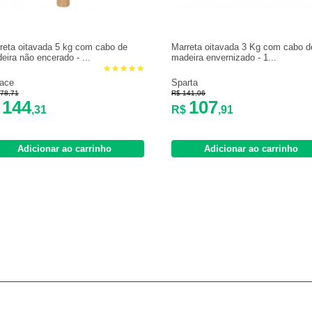
reta oitavada 5 kg com cabo de
Marreta oitavada 3 Kg com cabo d
eira não encerado - ...
madeira envernizado - 1...
ace
Sparta
78,71
R$ 141,06
144
107
$
,31
R$
,91
Adicionar ao carrinho
Adicionar ao carrinho