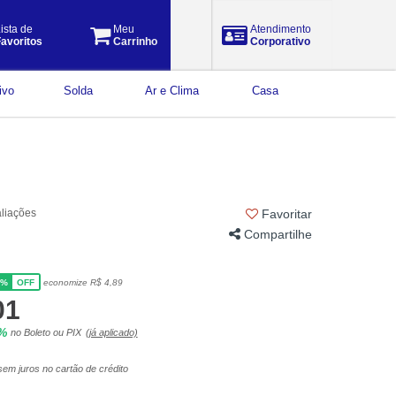
ista de
Meu
Atendimento
avoritos
Carrinho
Corporativo
ivo
Solda
Ar e Clima
Casa
aliações
Favoritar
Compartilhe
5%
economize R$ 4,89
OFF
01
5%
no Boleto ou PIX
(já aplicado)
em juros no cartão de crédito