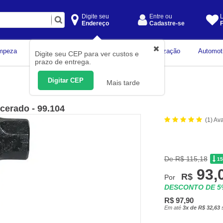
Digite seu
Entre ou
L
Endereço
Cadastre-se
F
Instrumentos de
mpeza
Construção Civil
Organização
Automot
Digite seu CEP para ver custos e
Medição
prazo de entrega.
Digitar CEP
Mais tarde
cerado - 99.104
(1) Av
De R$ 115,18
1
93,
R$
Por
DESCONTO DE 
R$ 97,90
Em até
3x de R$ 32,63
s