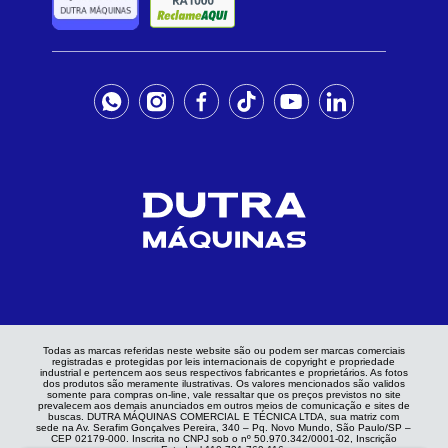
Todas as marcas referidas neste website são ou podem ser marcas comerciais
registradas e protegidas por leis internacionais de copyright e propriedade
industrial e pertencem aos seus respectivos fabricantes e proprietários. As fotos
dos produtos são meramente ilustrativas. Os valores mencionados são validos
somente para compras on-line, vale ressaltar que os preços previstos no site
prevalecem aos demais anunciados em outros meios de comunicação e sites de
buscas. DUTRA MÁQUINAS COMERCIAL E TÉCNICA LTDA, sua matriz com
sede na Av. Serafim Gonçalves Pereira, 340 – Pq. Novo Mundo, São Paulo/SP –
CEP 02179-000. Inscrita no CNPJ sob o nº 50.970.342/0001-02, Inscrição