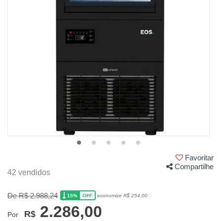
Favoritar
Compartilhe
42 vendidos
De R$ 2.988,24
15%
economize R$ 254,00
OFF
2.286,00
R$
Por