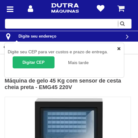
Digite
sua
busca
Digite seu endereço
Detalhes do produto
Digite seu CEP para ver custos e prazo de entrega.
Casa
Eletrodomésticos
Máquinas de gelo
Digitar CEP
Mais tarde
EOS
(
Cód.
B206184
)
Máquina de gelo 45 Kg com sensor de cesta
cheia preta - EMG45 220V