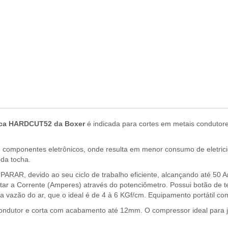
sica HARDCUT52 da Boxer
é indicada para cortes em metais condutore
e componentes eletrônicos, onde resulta em menor consumo de eletric
 da tocha.
ARAR, devido ao seu ciclo de trabalho eficiente, alcançando até 50 
r a Corrente (Amperes) através do potenciômetro. Possui botão de tes
a vazão do ar, que o ideal é de 4 à 6 KGf/cm. Equipamento portátil co
condutor e corta com acabamento até 12mm. O compressor ideal para