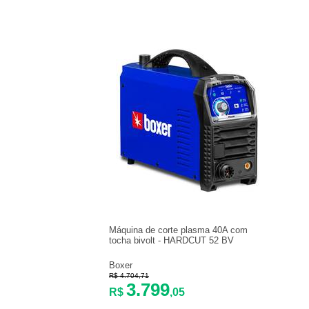
Máquina de corte plasma 40A com
tocha bivolt - HARDCUT 52 BV
Boxer
R$ 4.704,71
3.799
R$
,05