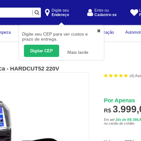
Digite seu
Entre ou
L
Endereço
Cadastre-se
F
Instrumentos de
mpeza
Construção Civil
Organização
Automot
Digite seu CEP para ver custos e
Medição
prazo de entrega.
Digitar CEP
Mais tarde
ica - HARDCUT52 220V
(4) Av
Por Apenas
3.999,
R$
Em até
10x de R$ 399,
no cartão de crédito