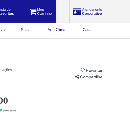
ista de
Meu
Atendimento
avoritos
Carrinho
Corporativo
ivo
Solda
Ar e Clima
Casa
aliações
Favoritar
Compartilhe
00
90
sem juros