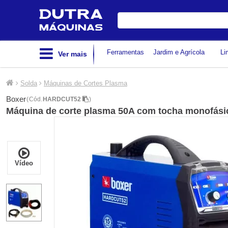
Digite
sua
busca
Ferramentas
Jardim e Agrícola
Li
Ver mais
Solda
Máquinas de Cortes Plasma
Boxer
(
Cód.
HARDCUT52
)
Máquina de corte plasma 50A com tocha monofás
Vídeo