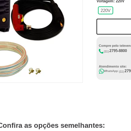
Voltagem: 220V
220V
Compre pelo televen
2795-8800
(11)
Atendimento site:
279
WhatsApp:
(11)
Confira as opções semelhantes: