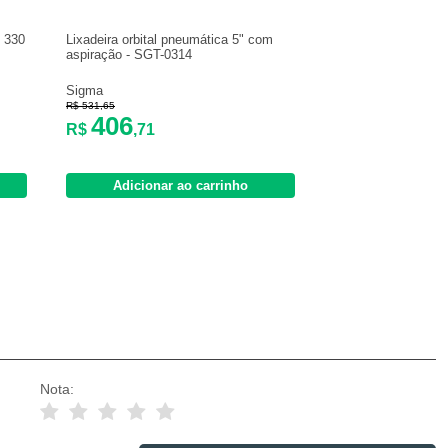
x 330
Lixadeira orbital pneumática 5" com
aspiração - SGT-0314
Sigma
R$ 531,65
406
R$
,71
Adicionar ao carrinho
Nota: