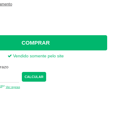
gamento
COMPRAR
Vendido somente pelo site
prazo
CALCULAR
 SP*
Ver regras