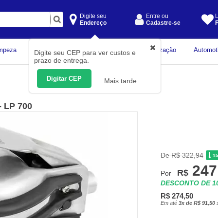
Digite seu
Entre ou
L
Endereço
Cadastre-se
F
Instrumentos de
mpeza
Construção Civil
Organização
Automot
Digite seu CEP para ver custos e
Medição
prazo de entrega.
Digitar CEP
Mais tarde
- LP 700
De R$ 322,94
1
247
R$
Por
DESCONTO DE 
R$ 274,50
Em até
3x de R$ 91,50
s