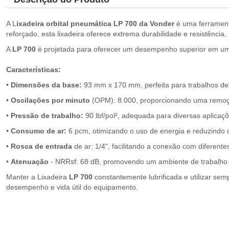
A L
ixadeira orbital pneumática LP 700 da Vonder
é uma ferrament
reforçado, esta lixadeira oferece extrema durabilidade e resistência
A
LP 700
é projetada para oferecer um desempenho superior em uma
Características:
•
Dimensões da base:
93 mm x 170 mm, perfeita para trabalhos de
•
Oscilações por minuto
(OPM): 8.000, proporcionando uma remoçã
•
Pressão de trabalho:
90 lbf/pol², adequada para diversas aplicaçõe
•
Consumo de ar:
6 pcm, otimizando o uso de energia e reduzindo 
•
Rosca de entrada
de ar: 1/4", facilitando a conexão com diferente
•
Atenuação
- NRRsf: 68 dB, promovendo um ambiente de trabalho m
Manter a Lixadeira
LP 700
constantemente lubrificada e utilizar se
desempenho e vida útil do equipamento.