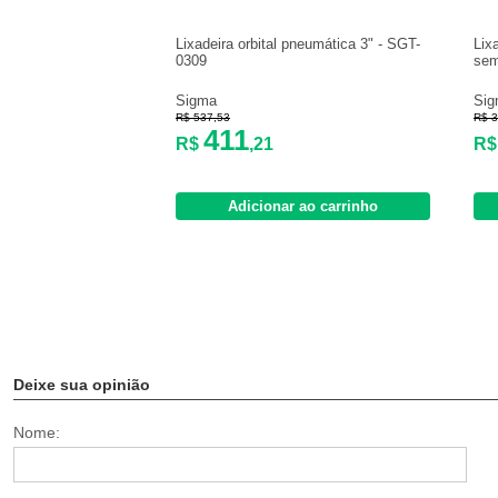
Lixadeira orbital pneumática 3" - SGT-
Lix
0309
sem
Sigma
Si
R$ 537,53
R$ 3
411
R$
,21
R
Adicionar ao carrinho
Deixe sua opinião
Nome: