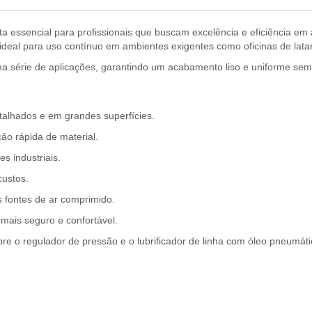
a essencial para profissionais que buscam excelência e eficiência e
, ideal para uso contínuo em ambientes exigentes como oficinas de latar
 série de aplicações, garantindo um acabamento liso e uniforme sem
talhados e em grandes superfícies.
o rápida de material.
s industriais.
custos.
s fontes de ar comprimido.
ais seguro e confortável.
mpre o regulador de pressão e o lubrificador de linha com óleo pneum