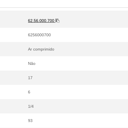
62.56.000.700
6256000700
Ar comprimido
Não
17
6
1/4
93