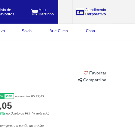
ista de
Meu
Atendimento
avoritos
Carrinho
Corporativo
ivo
Solda
Ar e Clima
Casa
Favoritar
Compartilhe
5%
economize R$ 27,45
OFF
,05
10%
no Boleto ou PIX
(já aplicado)
em juros no cartão de crédito