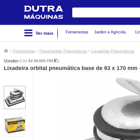
Digite
sua
busca
Ferramentas
Jardim e Agrícola
Li
Ver mais
Ferramentas
Ferramentas Pneumáticas
Lixadeiras Pneumáticas
Vonder
(
Cód.
62.56.000.700
)
Lixadeira orbital pneumática base de 93 x 170 mm 