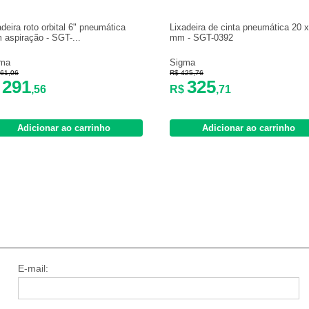
adeira roto orbital 6" pneumática
Lixadeira de cinta pneumática 20 
 aspiração - SGT-...
mm - SGT-0392
gma
Sigma
61,06
R$ 425,76
291
325
$
,56
R$
,71
Adicionar ao carrinho
Adicionar ao carrinho
E-mail: