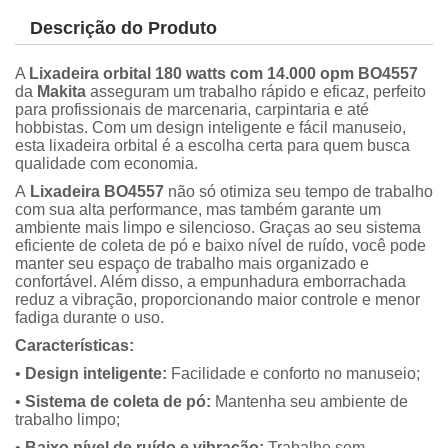
Descrição do Produto
A
Lixadeira orbital 180 watts com 14.000 opm BO4557
da
Makita
asseguram um trabalho rápido e eficaz, perfeito
para profissionais de marcenaria, carpintaria e até
hobbistas. Com um design inteligente e fácil manuseio,
esta lixadeira orbital é a escolha certa para quem busca
qualidade com economia.
A
Lixadeira BO4557
não só otimiza seu tempo de trabalho
com sua alta performance, mas também garante um
ambiente mais limpo e silencioso. Graças ao seu sistema
eficiente de coleta de pó e baixo nível de ruído, você pode
manter seu espaço de trabalho mais organizado e
confortável. Além disso, a empunhadura emborrachada
reduz a vibração, proporcionando maior controle e menor
fadiga durante o uso.
Características:
•
Design inteligente:
Facilidade e conforto no manuseio;
•
Sistema de coleta de pó:
Mantenha seu ambiente de
trabalho limpo;
•
Baixo nível de ruído e vibração:
Trabalhe sem