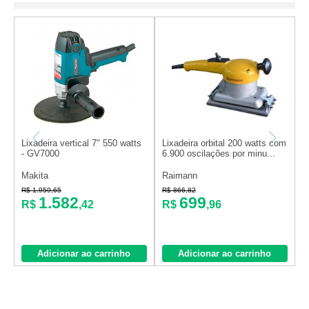
Lixadeira vertical 7" 550 watts
Lixadeira orbital 200 watts com
L
- GV7000
6.900 oscilações por minu...
9
Makita
Raimann
M
R$ 1.959,65
R$ 866,82
R
1.582
699
R$
,42
R$
,96
Adicionar ao carrinho
Adicionar ao carrinho