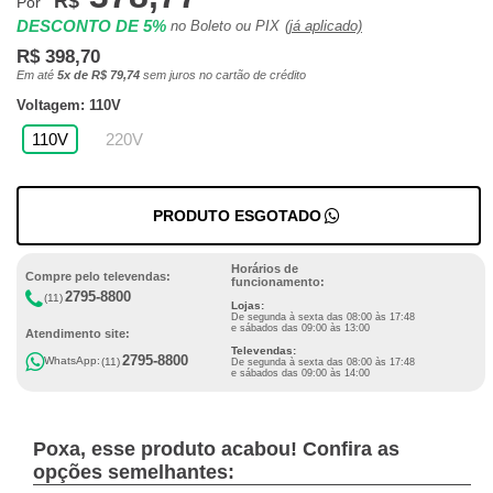
R$
Por
DESCONTO DE 5%
no Boleto ou PIX
(já aplicado)
R$ 398,70
Em até
5x de R$ 79,74
sem juros no cartão de crédito
Voltagem: 110V
110V
220V
PRODUTO ESGOTADO
Horários de
Compre pelo televendas:
funcionamento:
2795-8800
(11)
Lojas:
De segunda à sexta das 08:00 às 17:48
e sábados das 09:00 às 13:00
Atendimento site:
Televendas:
2795-8800
WhatsApp:
(11)
De segunda à sexta das 08:00 às 17:48
e sábados das 09:00 às 14:00
Poxa, esse produto acabou! Confira as
opções semelhantes: