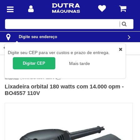
Digite
sua
busca
Digite seu endereço
Detalhes do produto
Digite seu CEP para ver custos e prazo de entrega.
Ferramentas
Ferramentas Elétricas
Lixadeiras
Lixadeira
Digitar CEP
Mais tarde
Orbital e Roto Orbital
Makita
(
Cód.
BO4557-110V
)
Lixadeira orbital 180 watts com 14.000 opm -
BO4557 110V