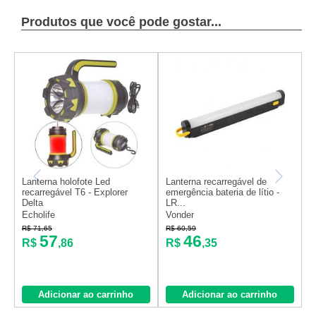
Produtos que você pode gostar...
Lanterna holofote Led
Lanterna recarregável de
L
recarregável T6 - Explorer
emergência bateria de lítio -
e
Delta
LR...
L
Echolife
Vonder
V
R$ 71,65
R$ 60,59
R
57
46
R$
,86
R$
,35
Adicionar ao carrinho
Adicionar ao carrinho