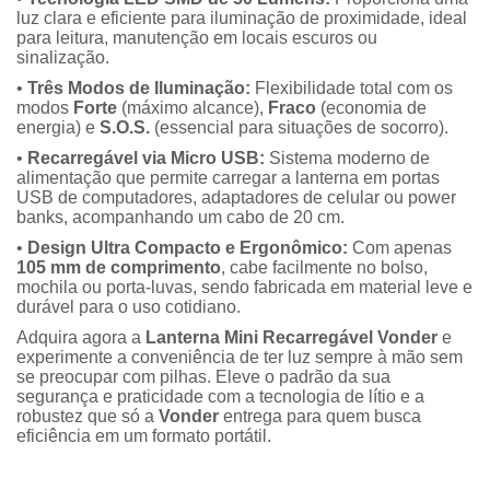
luz clara e eficiente para iluminação de proximidade, ideal
para leitura, manutenção em locais escuros ou
sinalização.
•
Três Modos de Iluminação:
Flexibilidade total com os
modos
Forte
(máximo alcance),
Fraco
(economia de
energia) e
S.O.S.
(essencial para situações de socorro).
•
Recarregável via Micro USB:
Sistema moderno de
alimentação que permite carregar a lanterna em portas
USB de computadores, adaptadores de celular ou power
banks, acompanhando um cabo de 20 cm.
•
Design Ultra Compacto e Ergonômico:
Com apenas
105 mm de comprimento
, cabe facilmente no bolso,
mochila ou porta-luvas, sendo fabricada em material leve e
durável para o uso cotidiano.
Adquira agora a
Lanterna Mini Recarregável Vonder
e
experimente a conveniência de ter luz sempre à mão sem
se preocupar com pilhas. Eleve o padrão da sua
segurança e praticidade com a tecnologia de lítio e a
robustez que só a
Vonder
entrega para quem busca
eficiência em um formato portátil.