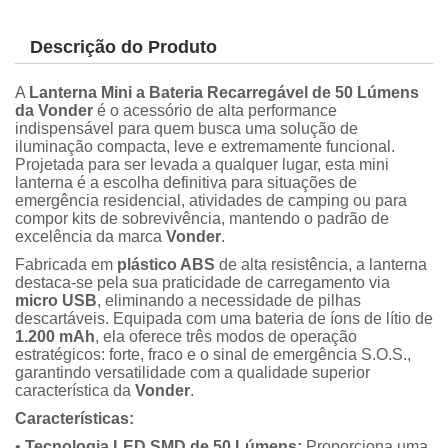
Descrição do Produto
A
Lanterna Mini a Bateria Recarregável de 50 Lúmens
da Vonder
é o acessório de alta performance
indispensável para quem busca uma solução de
iluminação compacta, leve e extremamente funcional.
Projetada para ser levada a qualquer lugar, esta mini
lanterna é a escolha definitiva para situações de
emergência residencial, atividades de camping ou para
compor kits de sobrevivência, mantendo o padrão de
excelência da marca
Vonder
.
Fabricada em
plástico ABS
de alta resistência, a lanterna
destaca-se pela sua praticidade de carregamento via
micro USB
, eliminando a necessidade de pilhas
descartáveis. Equipada com uma bateria de íons de lítio de
1.200 mAh
, ela oferece três modos de operação
estratégicos: forte, fraco e o sinal de emergência S.O.S.,
garantindo versatilidade com a qualidade superior
característica da
Vonder
.
Características:
•
Tecnologia LED SMD de 50 Lúmens:
Proporciona uma