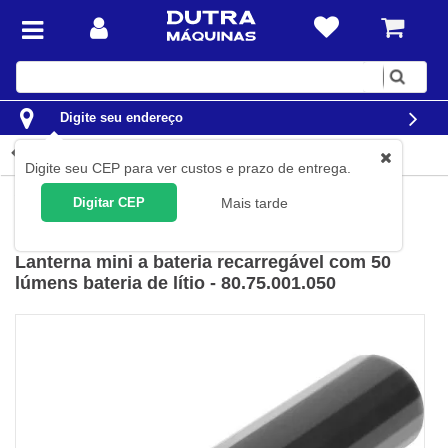
Digite
sua
busca
Digite seu endereço
Detalhes do produto
Digite seu CEP para ver custos e prazo de entrega.
Casa
Lazer
Camping
Lanternas
Digitar CEP
Mais tarde
Vonder
(
Cód.
80.75.001.050
)
Lanterna mini a bateria recarregável com 50
lúmens bateria de lítio - 80.75.001.050