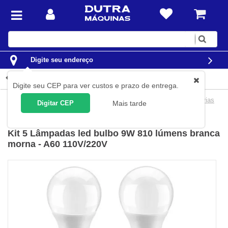
Digite
sua
busca
Digite seu endereço
Detalhes do produto
Digite seu CEP para ver custos e prazo de entrega.
Casa
Materiais Elétricos
Iluminação
Lâmpadas e Luminárias
Digitar CEP
Mais tarde
Elgin
(
Cód.
KIT0408-5
)
Kit 5 Lâmpadas led bulbo 9W 810 lúmens branca
morna - A60 110V/220V