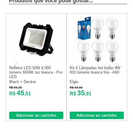
Produtos que você pode gostar...
Refletor LED 50W 4.000
Kit 6 Lâmpadas led bulbo 9W
R
lúmens 6500K luz branca - Pro
810 lúmens branca fria - A60
l
LED
L
Black + Decker
Elgin
B
R$ 56,35
R$ 44,46
R
45
35
R$
,51
R$
,91
Adicionar ao carrinho
Adicionar ao carrinho