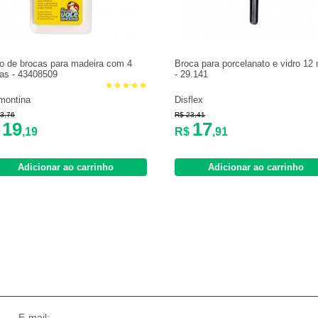
o de brocas para madeira com 4
Broca para porcelanato e vidro 1
as - 43408509
- 29.141
montina
Disflex
3,76
R$ 23,41
19
17
$
,19
R$
,91
Adicionar ao carrinho
Adicionar ao carrinho
E-mail: