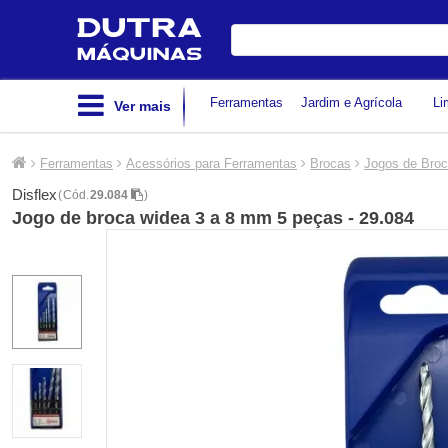
Digite
sua
busca
Ferramentas
Jardim e Agrícola
Li
Ver mais
Ferramentas
Acessórios para Ferramentas
Brocas
Jogos de Bro
Disflex
(
Cód.
29.084
)
Jogo de broca widea 3 a 8 mm 5 peças - 29.084