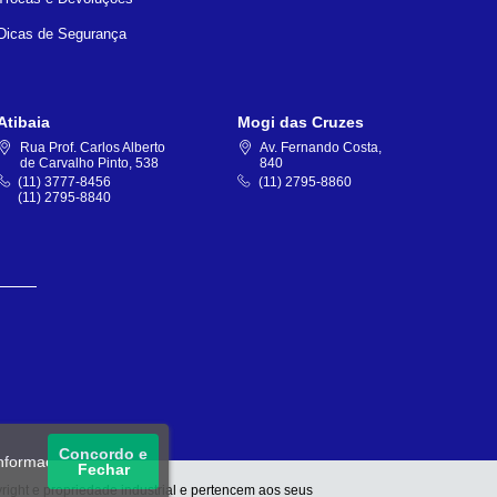
Dicas de Segurança
Atibaia
Mogi das Cruzes
Rua Prof. Carlos Alberto
Av. Fernando Costa,
de Carvalho Pinto, 538
840
(11) 3777-8456
(11) 2795-8860
(11) 2795-8840
Concordo e
informações, acesse
Fechar
right e propriedade industrial e pertencem aos seus