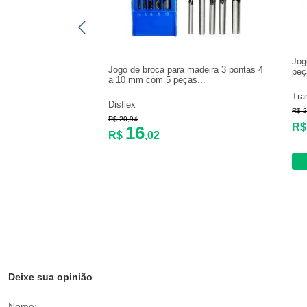
Jog
Jogo de broca para madeira 3 pontas 4
peç
a 10 mm com 5 peças...
Tra
Disflex
R$ 2
R$ 20,94
R
16
R$
,02
Deixe sua opinião
Nome: