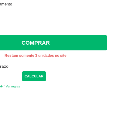
gamento
COMPRAR
Restam somente 3 unidades no site
prazo
CALCULAR
 SP*
Ver regras