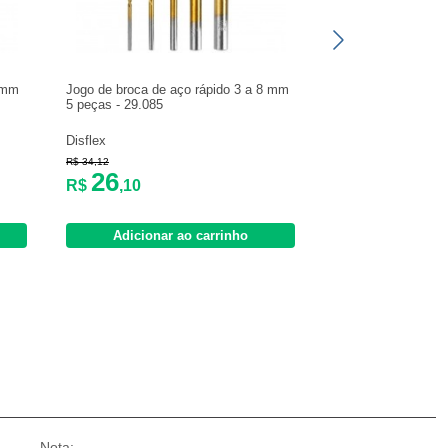
2 mm
Jogo de broca de aço rápido 3 a 8 mm
5 peças - 29.085
Disflex
R$ 34,12
26
R$
,10
Adicionar ao carrinho
Nota: