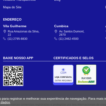
Mapa do Site
ENDEREÇO
Vila Guilherme
Cumbica
Rua Amazonas da Silva,
Av. Santos Dumont,
22
2870
(11) 2795-8830
(11) 2462-4500
BAIXE NOSSO APP
CERTIFICADOS E SELOS
s para registrar e melhorar sua experiência de navegação. Para mais 
e dados
.
em ser marcas comerciais registradas e protegidas por leis internacionais de copy