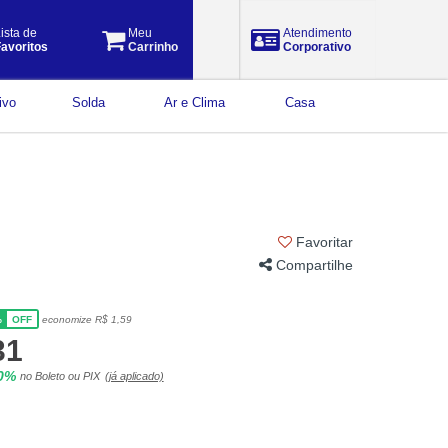
ista de
Meu
Atendimento
avoritos
Carrinho
Corporativo
ivo
Solda
Ar e Clima
Casa
Favoritar
Compartilhe
%
economize R$ 1,59
OFF
31
10%
no Boleto ou PIX
(já aplicado)