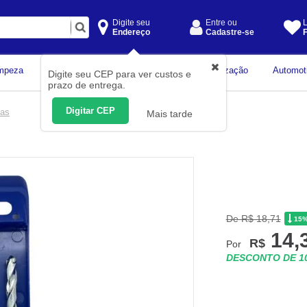
Digite seu
Entre ou
L
Endereço
Cadastre-se
F
Instrumentos de
mpeza
Construção Civil
Organização
Automot
Digite seu CEP para ver custos e
Medição
prazo de entrega.
Digitar CEP
cas
Mais tarde
De R$ 18,71
15
14,
R$
Por
DESCONTO DE 