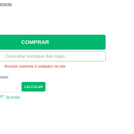
gamento
COMPRAR
Consultar estoque das lojas
Restam somente 2 unidades no site
prazo
CALCULAR
 SP*
Ver regras