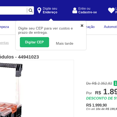
Digite seu
Entre ou
L
Endereço
Cadastre-se
F
Instrumentos de
mpeza
Construção Civil
Organização
Automot
Digite seu CEP para ver custos e
Medição
prazo de entrega.
Digitar CEP
mentas
Mais tarde
ódulos - 44941023
De R$ 2.352,82
1.8
R$
Por
DESCONTO DE 
R$ 1.999,90
Em até
10x de R$ 199,