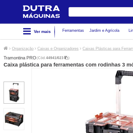
Digite
sua
busca
Ferramentas
Jardim e Agrícola
Li
Ver mais
Organização
Caixas e Organizadores
Caixas Plásticas para Ferra
Tramontina PRO
(
Cód.
44941/023
)
Caixa plástica para ferramentas com rodinhas 3 m