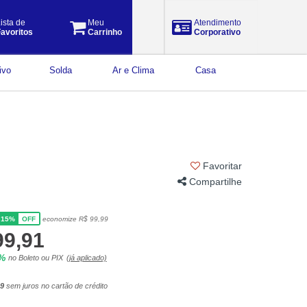
ista de
Meu
Atendimento
avoritos
Carrinho
Corporativo
ivo
Solda
Ar e Clima
Casa
Favoritar
Compartilhe
15%
economize R$ 99,99
OFF
99,91
5%
no Boleto ou PIX
(já aplicado)
99
sem juros no cartão de crédito