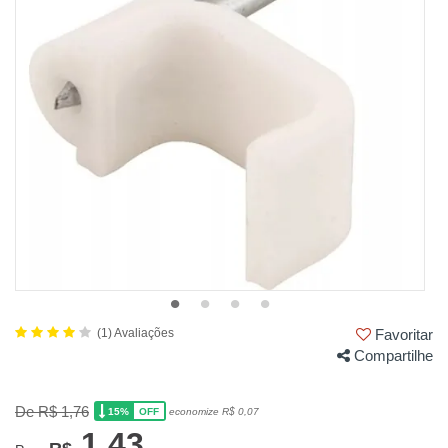
(1) Avaliações
Favoritar
Compartilhe
De R$ 1,76
15%
economize R$ 0,07
OFF
1,43