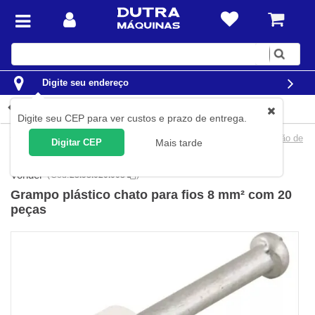
Digite
sua
busca
Digite seu endereço
Detalhes do produto
Digite seu CEP para ver custos e prazo de entrega.
Casa
Materiais Elétricos
Acessórios
Grampos para fixação de
Digitar CEP
Mais tarde
fios
Vonder
(
Cód.
28.98.020.008
)
Grampo plástico chato para fios 8 mm² com 20
peças