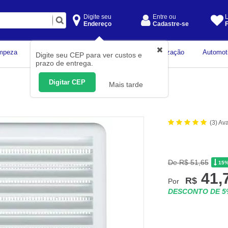
Digite seu
Entre ou
L
Endereço
Cadastre-se
F
Instrumentos de
mpeza
Construção Civil
Organização
Automot
Digite seu CEP para ver custos e
Medição
prazo de entrega.
Digitar CEP
Mais tarde
(3) Av
De R$ 51,65
15
41,
R$
Por
DESCONTO DE 