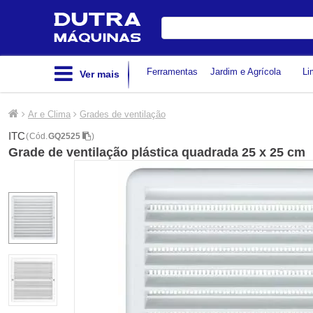
Digite
sua
busca
Ferramentas
Jardim e Agrícola
Li
Ver mais
Ar e Clima
Grades de ventilação
ITC
(
Cód.
GQ2525
)
Grade de ventilação plástica quadrada 25 x 25 cm