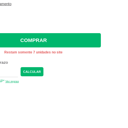
gamento
COMPRAR
Restam somente 7 unidades no site
prazo
CALCULAR
 SP*
Ver regras