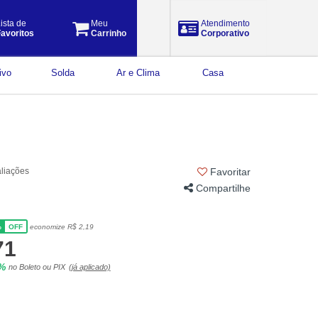
ista de
Meu
Atendimento
avoritos
Carrinho
Corporativo
ivo
Solda
Ar e Clima
Casa
aliações
Favoritar
Compartilhe
%
economize R$ 2,19
OFF
71
5%
no Boleto ou PIX
(já aplicado)