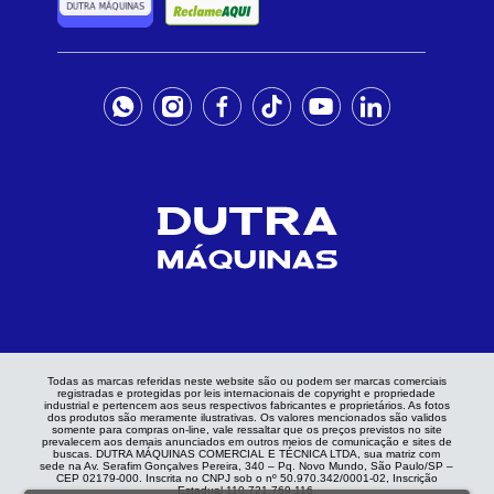
Todas as marcas referidas neste website são ou podem ser marcas comerciais
registradas e protegidas por leis internacionais de copyright e propriedade
industrial e pertencem aos seus respectivos fabricantes e proprietários. As fotos
dos produtos são meramente ilustrativas. Os valores mencionados são validos
somente para compras on-line, vale ressaltar que os preços previstos no site
prevalecem aos demais anunciados em outros meios de comunicação e sites de
buscas. DUTRA MÁQUINAS COMERCIAL E TÉCNICA LTDA, sua matriz com
sede na Av. Serafim Gonçalves Pereira, 340 – Pq. Novo Mundo, São Paulo/SP –
CEP 02179-000. Inscrita no CNPJ sob o nº 50.970.342/0001-02, Inscrição
Estadual 110.721.769.116.