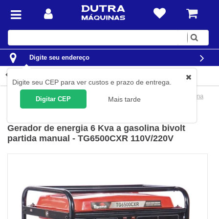
Digite
sua
busca
Digite seu endereço
Detalhes do produto
Digite seu CEP para ver custos e prazo de entrega.
Construção Civil
Geradores de Energia
Geradores a Gasolina
Digitar CEP
Mais tarde
Toyama
(
Cód.
TG6500CXR
)
Gerador de energia 6 Kva a gasolina bivolt
partida manual - TG6500CXR 110V/220V