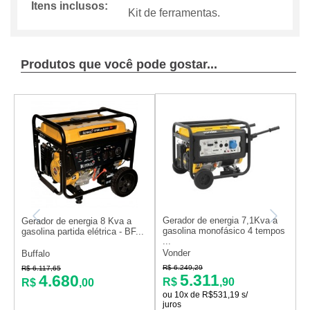
Itens inclusos:
Kit de ferramentas.
Produtos que você pode gostar...
Gerador de energia 7,1Kva a
G
Gerador de energia 8 Kva a
gasolina monofásico 4 tempos
g
gasolina partida elétrica - BF...
...
Vonder
V
Buffalo
R$ 6.249,29
R
R$ 6.117,65
5.311
4.680
R$
,90
R$
,00
ou 10x de R$531,19 s/
o
juros
j