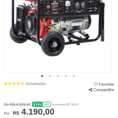
(3) Avaliações
Favoritar
Compartilhe
De R$ 4.929,41
15%
economize R$ 739,41
OFF
4.190,00
R$
Por