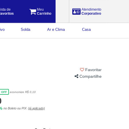
ista de
Meu
Atendimento
avoritos
Carrinho
Corporativo
ivo
Solda
Ar e Clima
Casa
Favoritar
Compartilhe
economize R$ 0,10
OFF
0
5%
no Boleto ou PIX
(já aplicado)