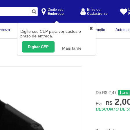
Digite seu
Entre ou
L
Endereço
Cadastre-se
F
Instrumentos de
mpeza
Construção Civil
Organização
Automot
Digite seu CEP para ver custos e
Medição
prazo de entrega.
Digitar CEP
Mais tarde
De R$ 2,47
15%
2,0
R$
Por
DESCONTO DE 