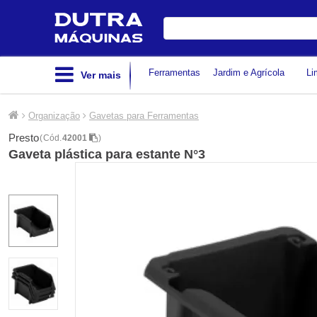
Digite
sua
busca
Ferramentas
Jardim e Agrícola
Li
Ver mais
Organização
Gavetas para Ferramentas
Presto
(
Cód.
42001
)
Gaveta plástica para estante N°3