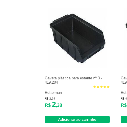
Gaveta plástica para estante nº 3 -
Gav
419.204
419
Rotterman
Rot
R$ 2,94
R$ 4
2
R$
,38
R
Adicionar ao carrinho