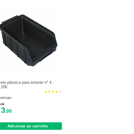
eta plástica para estante nº 4 -
.206
terman
,94
3
$
,99
Adicionar ao carrinho