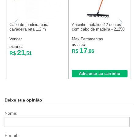
Cabo de madeira para
Ancinho metálico 12 dentes
A
cavadeira reta 1,2 m
com cabo de madeira - 21250
d
3
Vonder
Max Ferramentas
M
R$ 22,24
R
R$ 28,12
17
21
R$
,96
R$
,51
Adicionar ao carrinho
Deixe sua opinião
Nome:
E-mail: