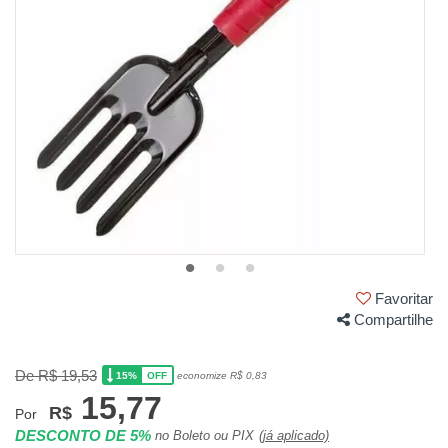
Favoritar
Compartilhe
De R$ 19,53
15%
economize R$ 0,83
OFF
15,77
R$
Por
DESCONTO DE 5%
no Boleto ou PIX
(já aplicado)