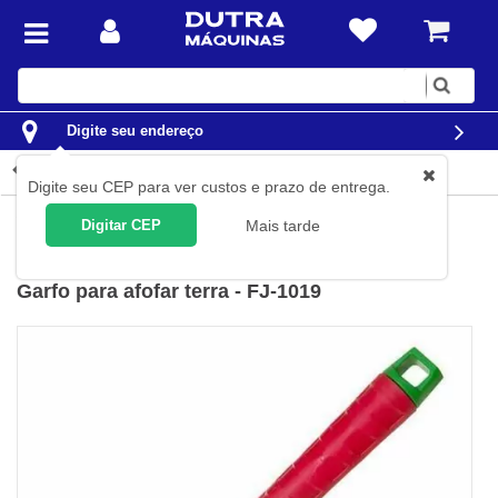
Digite
sua
busca
Digite seu endereço
Detalhes do produto
Digite seu CEP para ver custos e prazo de entrega.
Jardim e Agrícola
Ferramentas para Jardim
Ancinhos
Digitar CEP
Mais tarde
Trapp
(
Cód.
2937019
)
Garfo para afofar terra - FJ-1019