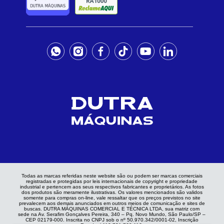
Todas as marcas referidas neste website são ou podem ser marcas comerciais
registradas e protegidas por leis internacionais de copyright e propriedade
industrial e pertencem aos seus respectivos fabricantes e proprietários. As fotos
dos produtos são meramente ilustrativas. Os valores mencionados são validos
somente para compras on-line, vale ressaltar que os preços previstos no site
prevalecem aos demais anunciados em outros meios de comunicação e sites de
buscas. DUTRA MÁQUINAS COMERCIAL E TÉCNICA LTDA, sua matriz com
sede na Av. Serafim Gonçalves Pereira, 340 – Pq. Novo Mundo, São Paulo/SP –
CEP 02179-000. Inscrita no CNPJ sob o nº 50.970.342/0001-02, Inscrição