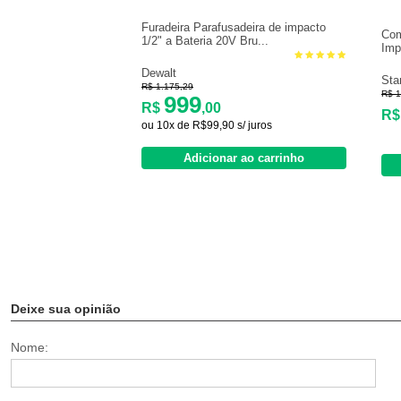
Furadeira Parafusadeira de impacto
Com
1/2" a Bateria 20V Bru...
Imp
Dewalt
Sta
R$ 1.175,29
R$ 1
999
R$
,00
R
ou 10x de R$99,90 s/ juros
Adicionar ao carrinho
Deixe sua opinião
Nome: