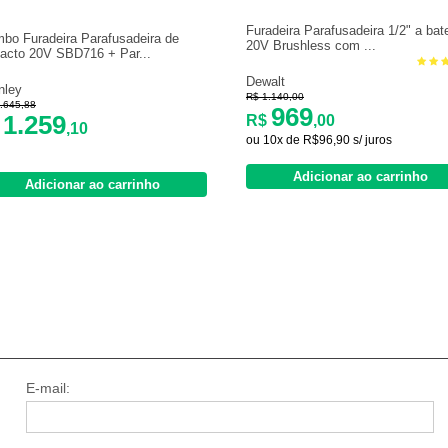
Furadeira Parafusadeira 1/2" a bate
bo Furadeira Parafusadeira de
20V Brushless com ...
acto 20V SBD716 + Par...
Dewalt
nley
R$ 1.140,00
.645,88
969
1.259
R$
,00
$
,10
ou 10x de R$96,90 s/ juros
Adicionar ao carrinho
Adicionar ao carrinho
E-mail: