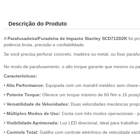
Descrição do Produto
A
Parafusadeira/Furadeira de Impacto Stanley
SCD712D2K
foi pr
potência bruta, precisão e confiabilidade.
Se você precisa perfurar concreto, madeira ou metal, ou fixar paraf
No modo de parafusamento, o alto torque garante que mesmo os para
Características:
• Alta Performance:
Equipada com um mandril metálico sem chave de
• Potente Torque:
Oferece um torque máximo de 60 Nm e 16 posições
• Versatilidade de Velocidades:
Duas velocidades mecânicas propo
• Múltiplos Modos de Uso:
Conta com três modos operacionais - par
• Visibilidade Aprimorada:
Luz LED direcional, ideal para trabalha
• Controle Total:
Gatilho com controle eletrônico de velocidade var