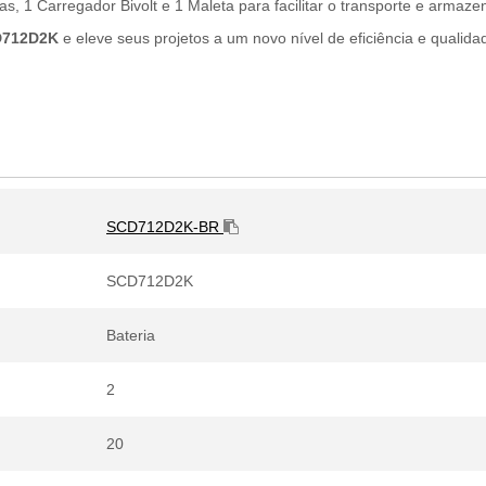
s, 1 Carregador Bivolt e 1 Maleta para facilitar o transporte e armaz
CD712D2K
e eleve seus projetos a um novo nível de eficiência e quali
SCD712D2K-BR
SCD712D2K
Bateria
2
20