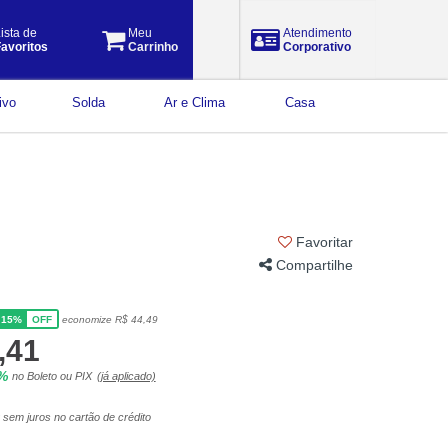
ista de
Meu
Atendimento
avoritos
Carrinho
Corporativo
ivo
Solda
Ar e Clima
Casa
Favoritar
Compartilhe
15%
economize R$ 44,49
OFF
,41
5%
no Boleto ou PIX
(já aplicado)
sem juros no cartão de crédito