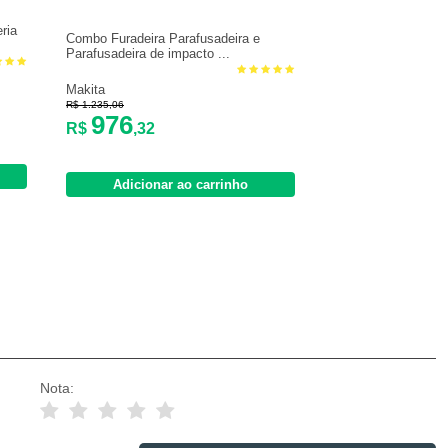
ria
Combo Furadeira Parafusadeira e
Parafusadeira de impacto ...
Makita
R$ 1.235,06
976
R$
,32
Adicionar ao carrinho
Nota: