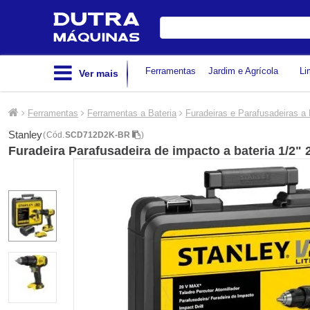
Digite
sua
busca
Ferramentas
Jardim e Agrícola
Li
Ver mais
Ferramentas
Ferramentas a Bateria
Furadeiras e Parafusadeiras a 
Stanley
(
Cód.
SCD712D2K-BR
)
Furadeira Parafusadeira de impacto a bateria 1/2