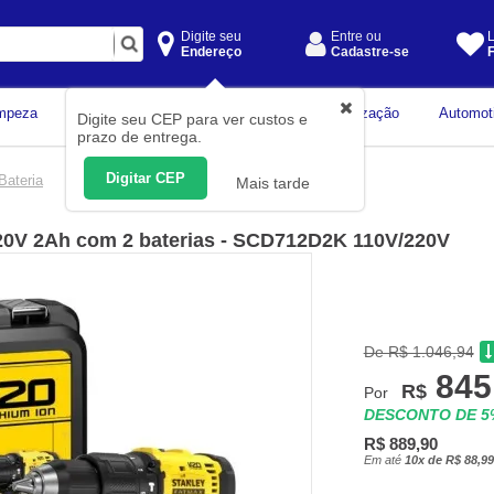
Digite seu
Entre ou
L
Endereço
Cadastre-se
F
Instrumentos de
mpeza
Construção Civil
Organização
Automot
Digite seu CEP para ver custos e
Medição
prazo de entrega.
Digitar CEP
Bateria
Mais tarde
" 20V 2Ah com 2 baterias - SCD712D2K 110V/220V
De R$ 1.046,94
845
R$
Por
DESCONTO DE 
R$ 889,90
Em até
10x de R$ 88,99