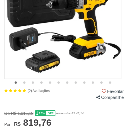
(2) Avaliações
Favoritar
Compartilhe
De R$ 1.015,18
15%
economize R$ 43,14
OFF
819,76
R$
Por