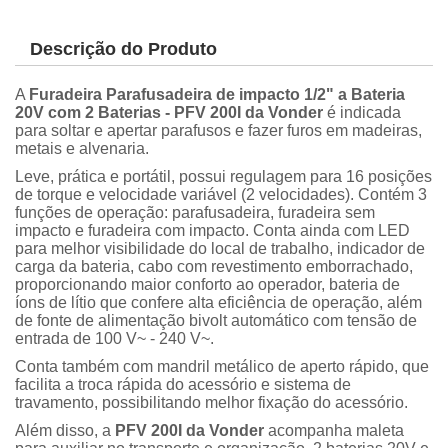
Descrição do Produto
A
Furadeira Parafusadeira de impacto 1/2" a Bateria
20V com 2 Baterias - PFV 200I da Vonder
é indicada
para soltar e apertar parafusos e fazer furos em madeiras,
metais e alvenaria.
Leve, prática e portátil, possui regulagem para 16 posições
de torque e velocidade variável (2 velocidades). Contém 3
funções de operação: parafusadeira, furadeira sem
impacto e furadeira com impacto. Conta ainda com LED
para melhor visibilidade do local de trabalho, indicador de
carga da bateria, cabo com revestimento emborrachado,
proporcionando maior conforto ao operador, bateria de
íons de lítio que confere alta eficiência de operação, além
de fonte de alimentação bivolt automático com tensão de
entrada de 100 V~ - 240 V~.
Conta também com mandril metálico de aperto rápido, que
facilita a troca rápida do acessório e sistema de
travamento, possibilitando melhor fixação do acessório.
Além disso, a
PFV 200I da Vonder
acompanha maleta