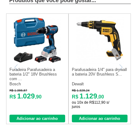
Produtos que você pode gostar...
Furadeira Parafusadeira a
Parafusadeira 1/4" para drywall
P
bateria 1/2" 18V Brushless
a bateria 20V Brushless S...
a
com ...
Bosch
Dewalt
D
R$ 1.386,87
R$ 1.328,24
R
1.029
1.129
R$
,90
R$
,00
ou 10x de R$112,90 s/
o
juros
j
Adicionar ao carrinho
Adicionar ao carrinho