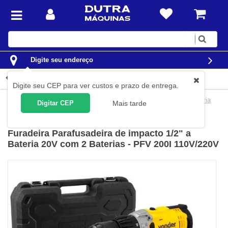
Digite
sua
busca
Digite seu endereço
Detalhes do produto
Digite seu CEP para ver custos e prazo de entrega.
Ferramentas
Ferramentas a Bateria
Parafusadeiras a Bateria
Digitar CEP
Mais tarde
Vonder
(
Cód.
60.01.100.200
)
Furadeira Parafusadeira de impacto 1/2" a
Bateria 20V com 2 Baterias - PFV 200I 110V/220V