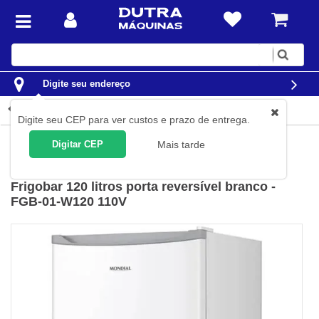
Digite
sua
busca
Digite seu endereço
Detalhes do produto
Digite seu CEP para ver custos e prazo de entrega.
Casa
Eletrodomésticos
Frigobar
Digitar CEP
Mais tarde
Mondial
(
Cód.
FGB01W120-110V
)
Frigobar 120 litros porta reversível branco -
FGB-01-W120 110V