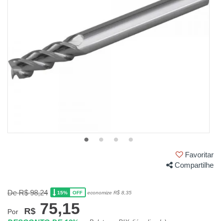
Favoritar
Compartilhe
De R$ 98,24
15%
economize R$ 8,35
OFF
75,15
R$
Por