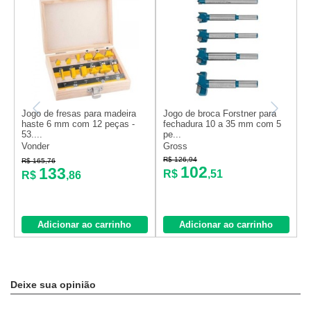
Jogo de fresas para madeira
Jogo de broca Forstner para
J
haste 6 mm com 12 peças -
fechadura 10 a 35 mm com 5
1
53....
pe...
Vonder
Gross
M
R$ 126,94
R$ 165,76
R
102
133
R$
,51
R$
,86
Adicionar ao carrinho
Adicionar ao carrinho
Deixe sua opinião