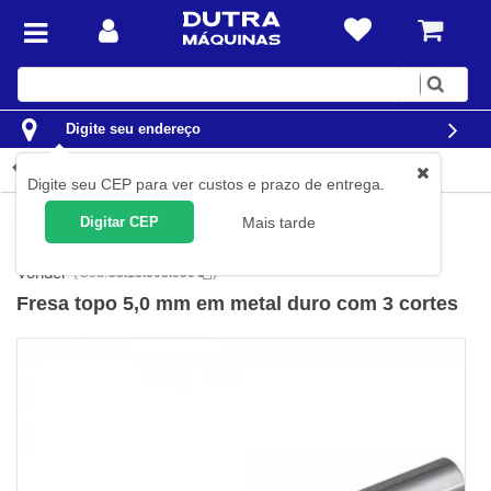
Digite
sua
busca
Digite seu endereço
Detalhes do produto
Digite seu CEP para ver custos e prazo de entrega.
Ferramentas
Acessórios para Ferramentas
Fresas
Para
Digitar CEP
Mais tarde
madeira
Vonder
(
Cód.
53.15.003.050
)
Fresa topo 5,0 mm em metal duro com 3 cortes