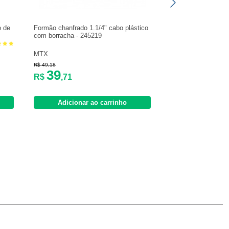
o de
Formão chanfrado 1.1/4" cabo plástico
com borracha - 245219
MTX
R$ 49,18
39
R$
,71
Adicionar ao carrinho