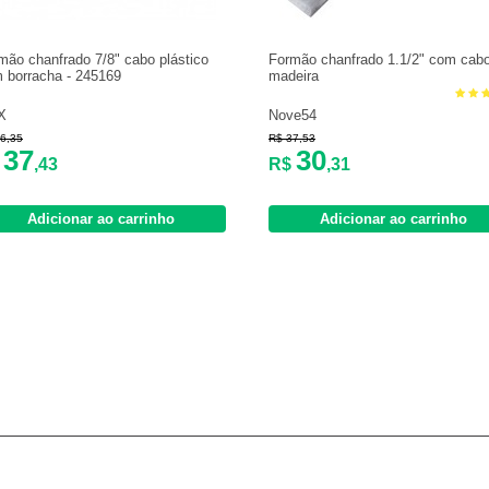
mão chanfrado 7/8" cabo plástico
Formão chanfrado 1.1/2" com cab
 borracha - 245169
madeira
X
Nove54
6,35
R$ 37,53
37
30
$
,43
R$
,31
Adicionar ao carrinho
Adicionar ao carrinho