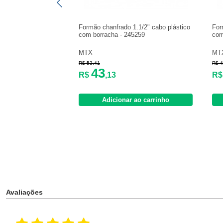
Formão chanfrado 1.1/2" cabo plástico
For
com borracha - 245259
com
MTX
MT
R$ 53,41
R$ 4
43
R$
,13
R
Adicionar ao carrinho
Avaliações