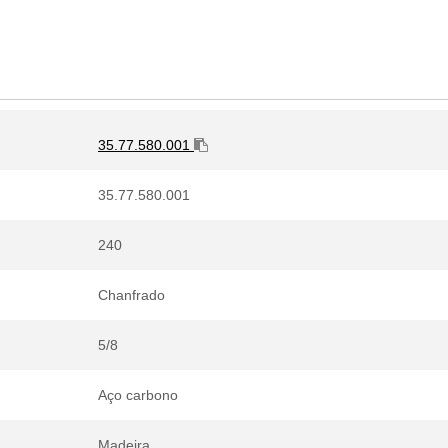
35.77.580.001
35.77.580.001
240
Chanfrado
5/8
Aço carbono
Madeira