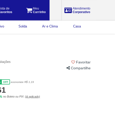
ista de
Meu
Atendimento
avoritos
Carrinho
Corporativo
ivo
Solda
Ar e Clima
Casa
aliações
Favoritar
Compartilhe
%
economize R$ 1,19
OFF
61
5%
no Boleto ou PIX
(já aplicado)