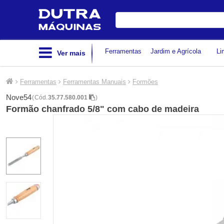
Digite
sua
busca
Ferramentas
Jardim e Agrícola
Li
Ver mais
Ferramentas
Ferramentas Manuais
Formões
Nove54
(
Cód.
35.77.580.001
)
Formão chanfrado 5/8" com cabo de madeira