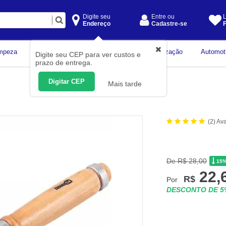
Digite seu
Entre ou
L
Endereço
Cadastre-se
F
Instrumentos de
mpeza
Construção Civil
Organização
Automot
Digite seu CEP para ver custos e
Medição
prazo de entrega.
Digitar CEP
Mais tarde
(2) Av
De R$ 28,00
15
22,
R$
Por
DESCONTO DE 