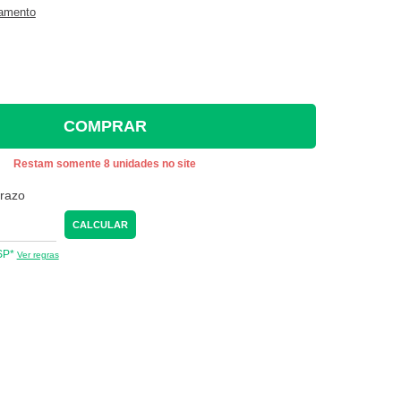
gamento
COMPRAR
Restam somente 8 unidades no site
prazo
CALCULAR
 SP*
Ver regras