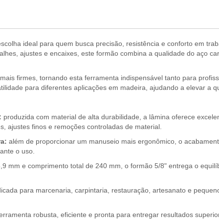
scolha ideal para quem busca precisão, resistência e conforto em tra
alhes, ajustes e encaixes, este formão combina a qualidade do aço 
 mais firmes, tornando esta ferramenta indispensável tanto para profi
tilidade para diferentes aplicações em madeira, ajudando a elevar a q
:
produzida com material de alta durabilidade, a lâmina oferece excele
s, ajustes finos e remoções controladas de material.
a:
além de proporcionar um manuseio mais ergonômico, o acabamento 
ante o uso.
9 mm e comprimento total de 240 mm, o formão 5/8" entrega o equilíbri
icada para marcenaria, carpintaria, restauração, artesanato e pequen
ramenta robusta, eficiente e pronta para entregar resultados superio