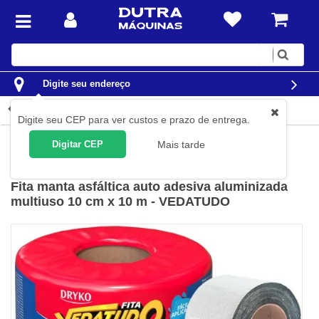
Digite
sua
busca
Digite seu endereço
Detalhes do produto
Digite seu CEP para ver custos e prazo de entrega.
Construção Civil
Fitas Aluminizadas
Digitar CEP
Mais tarde
Dryko
(
Cód.
FVD10
)
Fita manta asfáltica auto adesiva aluminizada
multiuso 10 cm x 10 m - VEDATUDO