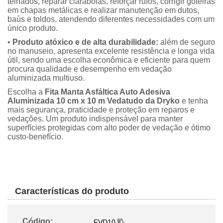
telhados, reparar claraboias, reforçar rufos, corrigir goteiras
em chapas metálicas e realizar manutenção em dutos,
baús e toldos, atendendo diferentes necessidades com um
único produto.
•
Produto atóxico e de alta durabilidade:
além de seguro
no manuseio, apresenta excelente resistência e longa vida
útil, sendo uma escolha econômica e eficiente para quem
procura qualidade e desempenho em vedação
aluminizada multiuso.
Escolha a
Fita Manta Asfáltica Auto Adesiva
Aluminizada 10 cm x 10 m Vedatudo da Dryko
e tenha
mais segurança, praticidade e proteção em reparos e
vedações. Um produto indispensável para manter
superfícies protegidas com alto poder de vedação e ótimo
custo-benefício.
Características do produto
Código:
FVD10