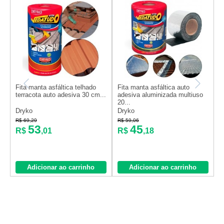
Fita manta asfáltica telhado
Fita manta asfáltica auto
F
terracota auto adesiva 30 cm...
adesiva aluminizada multiuso
1
20...
Dryko
Dryko
N
R$ 69,29
R$ 59,06
R
53
45
R$
,01
R$
,18
Adicionar ao carrinho
Adicionar ao carrinho