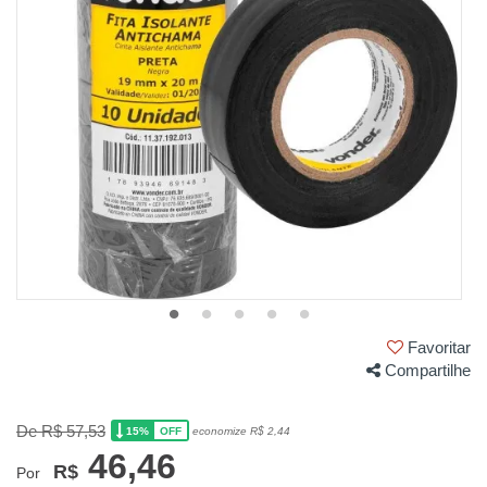
Favoritar
Compartilhe
De R$ 57,53
15%
economize R$ 2,44
OFF
46,46
R$
Por