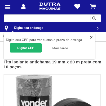
Digite
sua
busca
Digite seu endereço
Detalhes do produto
Digite seu CEP para ver custos e prazo de entrega.
Casa
Materiais Elétricos
Fita isolante
Digitar CEP
Mais tarde
Vonder
(
Cód.
11.37.192.013
)
Fita isolante antichama 19 mm x 20 m preta com
10 peças