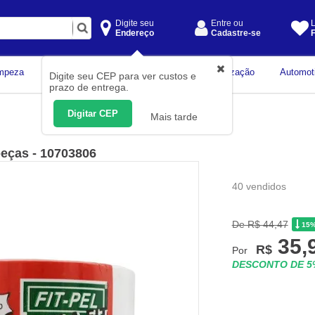
Digite seu
Entre ou
L
Endereço
Cadastre-se
F
Instrumentos de
mpeza
Construção Civil
Organização
Automot
Digite seu CEP para ver custos e
Medição
prazo de entrega.
Digitar CEP
Mais tarde
peças - 10703806
40 vendidos
De R$ 44,47
15
35,
R$
Por
DESCONTO DE 