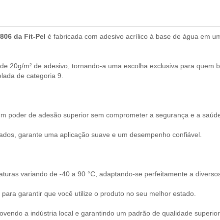
806 da Fit-Pel
é fabricada com adesivo acrílico à base de água em um
 de 20g/m² de adesivo, tornando-a uma escolha exclusiva para quem bu
elada de categoria 9.
um poder de adesão superior sem comprometer a segurança e a saúd
lados, garante uma aplicação suave e um desempenho confiável.
turas variando de -40 a 90 °C, adaptando-se perfeitamente a diverso
para garantir que você utilize o produto no seu melhor estado.
vendo a indústria local e garantindo um padrão de qualidade superior