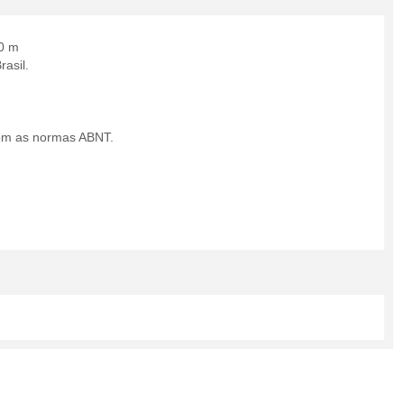
30 m
asil.
com as normas ABNT.