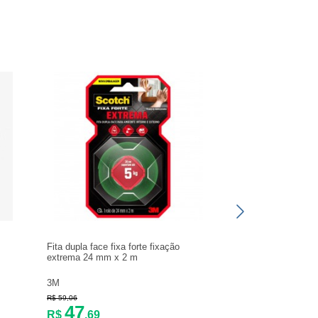
Fita dupla face fixa forte fixação
extrema 24 mm x 2 m
3M
R$ 59,06
47
R$
,69