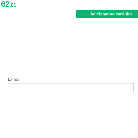
62
$
,01
Adicionar ao carrinho
E-mail: