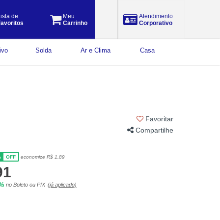
ista de
Meu
Atendimento
avoritos
Carrinho
Corporativo
ivo
Solda
Ar e Clima
Casa
Favoritar
Compartilhe
%
economize R$ 1,89
OFF
91
5%
no Boleto ou PIX
(já aplicado)