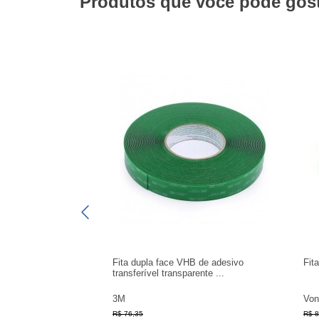
Produtos que você pode gosta
Fita dupla face VHB de adesivo
Fit
transferível transparente ...
3M
Von
R$ 76,35
R$ 8