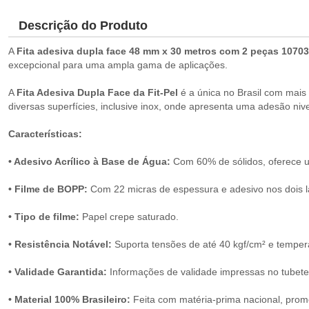
Descrição do Produto
A
Fita adesiva dupla face 48 mm x 30 metros com 2 peças 10703
excepcional para uma ampla gama de aplicações.
A
Fita Adesiva Dupla Face da Fit-Pel
é a única no Brasil com mais
diversas superfícies, inclusive inox, onde apresenta uma adesão niv
Características:
• Adesivo Acrílico à Base de Água:
Com 60% de sólidos, oferece 
• Filme de BOPP:
Com 22 micras de espessura e adesivo nos dois 
• Tipo de filme:
Papel crepe saturado.
• Resistência Notável:
Suporta tensões de até 40 kgf/cm² e tempera
• Validade Garantida:
Informações de validade impressas no tubete 
• Material 100% Brasileiro:
Feita com matéria-prima nacional, promo