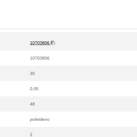
10703806
10703806
30
0,05
48
polietileno
2