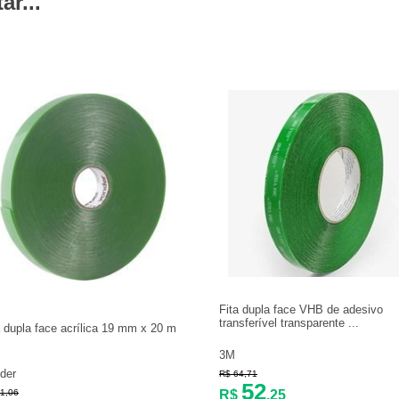
r...
Fita dupla face VHB de adesivo
transferível transparente ...
a dupla face acrílica 19 mm x 20 m
3M
der
R$ 64,71
52
1,06
R$
,25