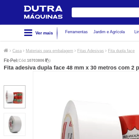
Digite
sua
busca
Ferramentas
Jardim e Agrícola
Li
Ver mais
Casa
Materiais para embalagem
Fitas Adesivas
Fita dupla face
Fit-Pel
(
Cód.
10703806
)
Fita adesiva dupla face 48 mm x 30 metros com 2 