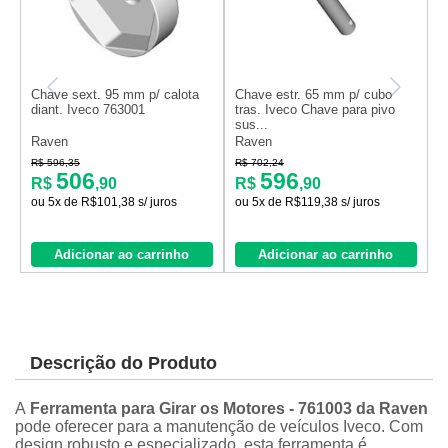
Chave sext. 95 mm p/ calota
Chave estr. 65 mm p/ cubo
C
diant. Iveco 763001
tras. Iveco Chave para pivo
t
sus...
Raven
Raven
R
R$ 596,35
R$ 702,24
R
506
596
R$
,90
R$
,90
ou 5x de R$101,38 s/ juros
ou 5x de R$119,38 s/ juros
o
Adicionar ao carrinho
Adicionar ao carrinho
Descrição do Produto
A
Ferramenta para Girar os Motores - 761003 da Raven
pode oferecer para a manutenção de veículos Iveco. Com
design robusto e especializado, esta ferramenta é