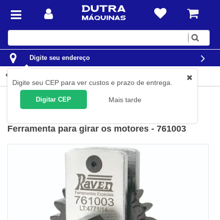
Digite
sua
busca
Digite seu endereço
Detalhes do produto
Digite seu CEP para ver custos e prazo de entrega.
Automotivo
Ferramentas para Veículos Pesados
Iveco
Digitar CEP
Mais tarde
Raven
(
Cód.
RAV761003
)
Ferramenta para girar os motores - 761003