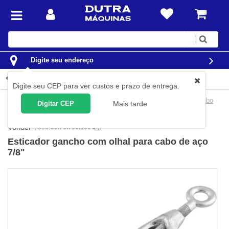
Digite
sua
busca
Digite seu endereço
Detalhes do produto
Digite seu CEP para ver custos e prazo de entrega.
Movimentação de Carga
Cabos de Aço
Acessórios para cabo
Digitar CEP
Mais tarde
de aço
Esticadores para Cabos de Aço
Vonder
(
Cód.
35.76.780.100
)
Esticador gancho com olhal para cabo de aço
7/8"