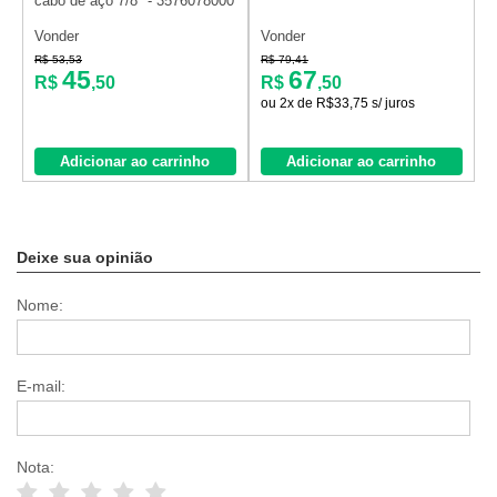
cabo de aço 7/8" - 3576078000
p
Vonder
Vonder
V
R
R$ 53,53
R$ 79,41
45
67
R$
,50
R$
,50
ou 2x de R$33,75 s/ juros
Adicionar ao carrinho
Adicionar ao carrinho
Deixe sua opinião
Nome:
E-mail:
Nota: