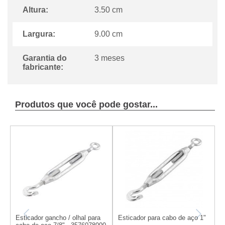
Altura:
3.50 cm
Largura:
9.00 cm
Garantia do
3 meses
fabricante:
Produtos que você pode gostar...
Esticador gancho / olhal para
Esticador para cabo de aço 1"
E