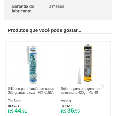
Garantia do
3 meses
fabricante:
Produtos que você pode gostar...
Silicone para fixação de cubas
Selante para uso geral em
S
380 gramas cinza - FIX CUBA
poliuretano 420g - PU 40
D
F
TekBond
Vonder
T
R$ 58,71
R$ 46,47
R
44
35
R$
,91
R$
,55