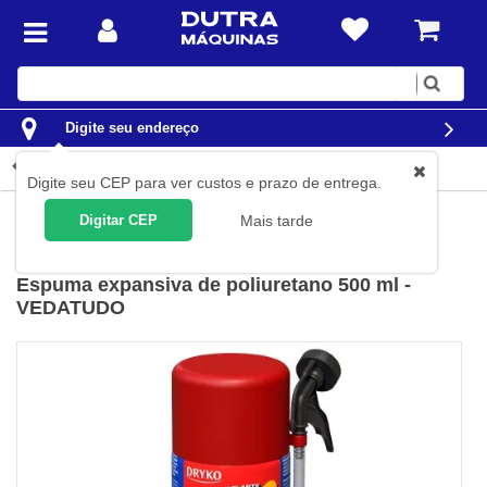
Digite
sua
busca
Digite seu endereço
Detalhes do produto
Digite seu CEP para ver custos e prazo de entrega.
Construção Civil
Produtos Químicos
Silicones e Selantes
Digitar CEP
Mais tarde
Dryko
(
Cód.
ESPUMAPU
)
Espuma expansiva de poliuretano 500 ml -
VEDATUDO