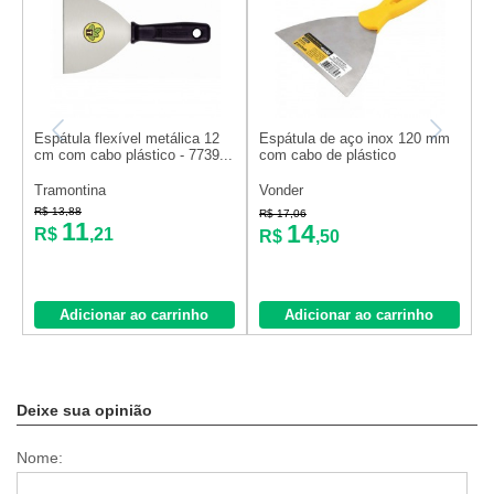
Espátula flexível metálica 12
Espátula de aço inox 120 mm
E
cm com cabo plástico - 7739...
com cabo de plástico
c
Tramontina
Vonder
V
R$ 13,88
R$ 17,06
R
11
14
R$
,21
R$
,50
Adicionar ao carrinho
Adicionar ao carrinho
Deixe sua opinião
Nome: