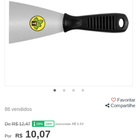
Favoritar
Compartilhe
86 vendidos
De R$ 12,47
15%
economize R$ 0,53
OFF
10,07
R$
Por