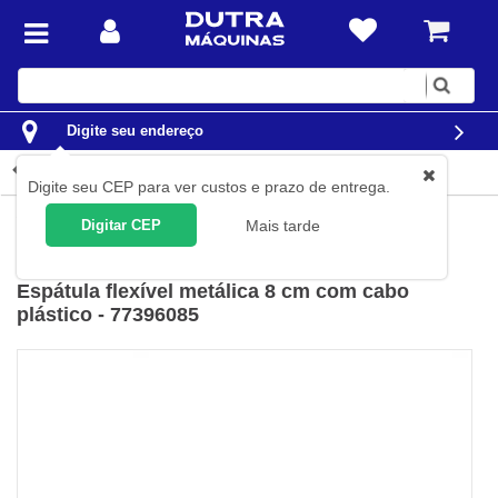
Digite
sua
busca
Digite seu endereço
Detalhes do produto
Digite seu CEP para ver custos e prazo de entrega.
Construção Civil
Espátulas
Espátulas com cabo plástico
Digitar CEP
Mais tarde
Tramontina
(
Cód.
77396/085
)
Espátula flexível metálica 8 cm com cabo
plástico - 77396085