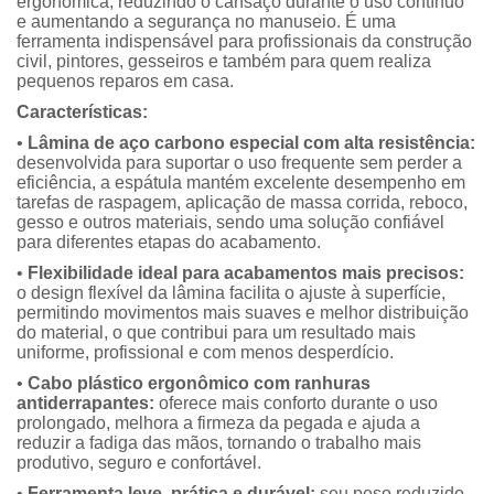
ergonômica, reduzindo o cansaço durante o uso contínuo
e aumentando a segurança no manuseio. É uma
ferramenta indispensável para profissionais da construção
civil, pintores, gesseiros e também para quem realiza
pequenos reparos em casa.
Características:
•
Lâmina de aço carbono especial com alta resistência:
desenvolvida para suportar o uso frequente sem perder a
eficiência, a espátula mantém excelente desempenho em
tarefas de raspagem, aplicação de massa corrida, reboco,
gesso e outros materiais, sendo uma solução confiável
para diferentes etapas do acabamento.
•
Flexibilidade ideal para acabamentos mais precisos:
o design flexível da lâmina facilita o ajuste à superfície,
permitindo movimentos mais suaves e melhor distribuição
do material, o que contribui para um resultado mais
uniforme, profissional e com menos desperdício.
•
Cabo plástico ergonômico com ranhuras
antiderrapantes:
oferece mais conforto durante o uso
prolongado, melhora a firmeza da pegada e ajuda a
reduzir a fadiga das mãos, tornando o trabalho mais
produtivo, seguro e confortável.
•
Ferramenta leve, prática e durável:
seu peso reduzido