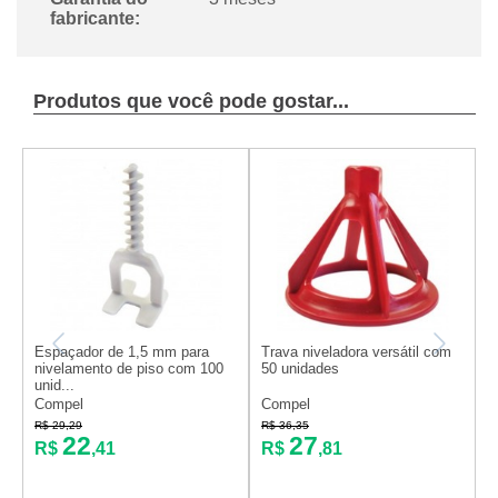
fabricante:
Produtos que você pode gostar...
Espaçador de 1,5 mm para
Trava niveladora versátil com
E
nivelamento de piso com 100
50 unidades
n
unid...
u
Compel
Compel
C
R$ 29,29
R$ 36,35
R
22
27
R$
,41
R$
,81