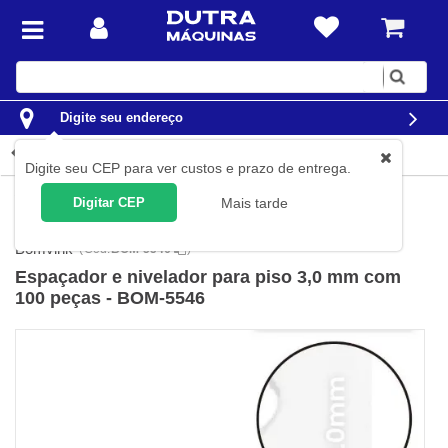
Digite
sua
busca
Digite seu endereço
Detalhes do produto
Digite seu CEP para ver custos e prazo de entrega.
Construção Civil
Sistema para nivelamento de piso
Digitar CEP
Mais tarde
Espaçadores de piso
Bomvink
(
Cód.
BOM-5546
)
Espaçador e nivelador para piso 3,0 mm com
100 peças - BOM-5546