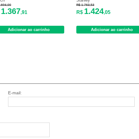
sch
Stanley
.694,00
R$ 1.763,53
1.367
1.424
$
,91
R$
,05
Adicionar ao carrinho
Adicionar ao carrinho
E-mail: