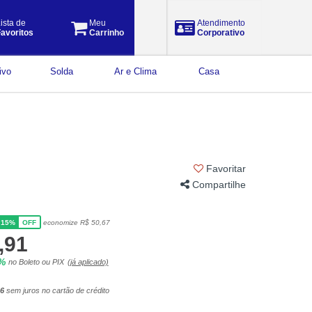
ista de
Meu
Atendimento
avoritos
Carrinho
Corporativo
ivo
Solda
Ar e Clima
Casa
Favoritar
Compartilhe
15%
economize R$ 50,67
OFF
,91
5%
no Boleto ou PIX
(já aplicado)
36
sem juros no cartão de crédito