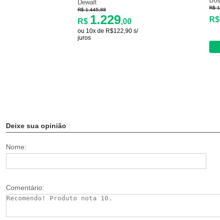
Bo
Dewalt
R$ 1
R$ 1.445,88
1.229
R
R$
,00
ou 10x de R$122,90 s/
juros
Deixe sua opinião
Nome:
Comentário: