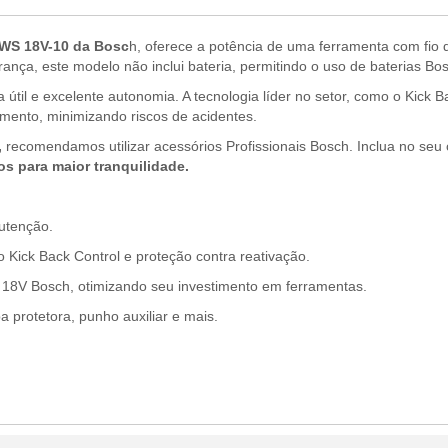
GWS 18V-10 da Bosc
h, oferece a potência de uma ferramenta com fi
urança, este modelo não inclui bateria, permitindo o uso de baterias Bo
útil e excelente autonomia. A tecnologia líder no setor, como o Kick 
mento, minimizando riscos de acidentes.
,
recomendamos utilizar acessórios Profissionais Bosch. Inclua no seu
os para maior tranquilidade.
utenção.
ick Back Control e proteção contra reativação.
 18V Bosch, otimizando seu investimento em ferramentas.
 protetora, punho auxiliar e mais.