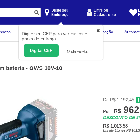
Digite seu
Entre ou
L
Endereço
Cadastre-se
F
Instrumentos de
mpeza
Construção Civil
Organização
Automot
Digite seu CEP para ver custos e
Medição
prazo de entrega.
Digitar CEP
Mais tarde
em bateria - GWS 18V-10
De R$ 1.192,45
962
R$
Por
DESCONTO DE 
R$ 1.013,58
Em até
10x de R$ 101,