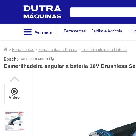
Digite
sua
busca
Ferramentas
Jardim e Agrícola
Li
Ver mais
Ferramentas
Ferramentas a Bateria
Esmerilhadeiras a Bateria
Bosch
(
Cód.
06019J40E0
)
Esmerilhadeira angular a bateria 18V Brushless S
Vídeo