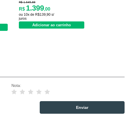
R$ 1.645,88
1.399
R$
,00
ou 10x de R$139,90 s/
juros
Adicionar ao carrinho
Nota: