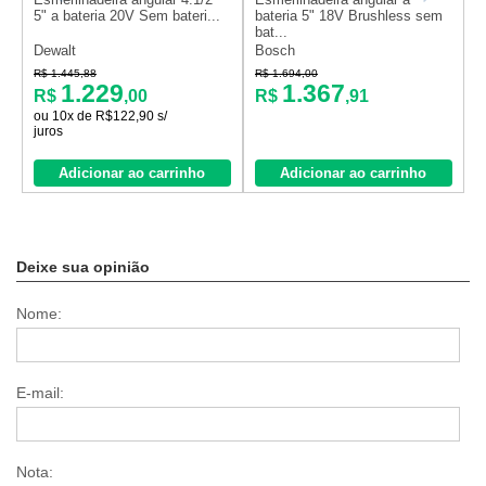
5" a bateria 20V Sem bateri...
bateria 5" 18V Brushless sem
b
bat...
c
Dewalt
Bosch
S
R$ 1.445,88
R$ 1.694,00
R
1.229
1.367
R$
,00
R$
,91
ou 10x de R$122,90 s/
juros
Adicionar ao carrinho
Adicionar ao carrinho
Deixe sua opinião
Nome:
E-mail:
Nota: