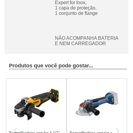
Expert for Inox,
1 capa de proteção,
1 conjunto de flange
NÃO ACOMPANHA BATERIA
E NEM CARREGADOR
Produtos que você pode gostar...
Esmerilhadeira angular 4.1/2"
Esmerilhadeira angular a
E