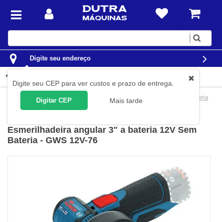
Digite
sua
busca
Digite seu endereço
Detalhes do produto
Digite seu CEP para ver custos e prazo de entrega.
Ferramentas
Ferramentas a Bateria
Esmerilhadeiras a Bateria
Digitar CEP
Mais tarde
Bosch
(
Cód.
06019F2000
)
Esmerilhadeira angular 3" a bateria 12V Sem
Bateria - GWS 12V-76