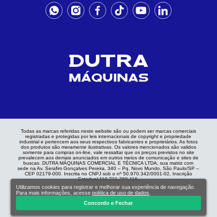
Todas as marcas referidas neste website são ou podem ser marcas comerciais
registradas e protegidas por leis internacionais de copyright e propriedade
industrial e pertencem aos seus respectivos fabricantes e proprietários. As fotos
dos produtos são meramente ilustrativas. Os valores mencionados são validos
somente para compras on-line, vale ressaltar que os preços previstos no site
prevalecem aos demais anunciados em outros meios de comunicação e sites de
buscas. DUTRA MÁQUINAS COMERCIAL E TÉCNICA LTDA, sua matriz com
sede na Av. Serafim Gonçalves Pereira, 340 – Pq. Novo Mundo, São Paulo/SP –
CEP 02179-000. Inscrita no CNPJ sob o nº 50.970.342/0001-02, Inscrição
Estadual 110.721.769.116.
Utilizamos cookies para registrar e melhorar sua experiência de navegação.
Para mais informações, acesse
política de uso de dados
.
Concordo e Fechar