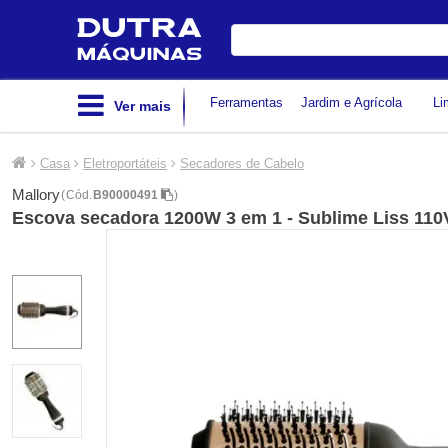
Digite
sua
busca
Ferramentas
Jardim e Agrícola
Li
Ver mais
Casa
Eletroportáteis
Secadores de Cabelo
Mallory
(
Cód.
B90000491
)
Escova secadora 1200W 3 em 1 - Sublime Liss 110