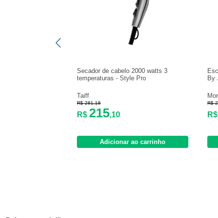
Secador de cabelo 2000 watts 3
Esc
temperaturas - Style Pro
By 
Taiff
Mon
R$ 281,18
R$ 2
215
R$
,10
R
Adicionar ao carrinho