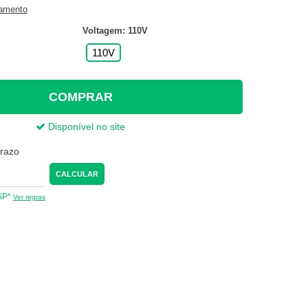
gamento
Voltagem: 110V
110V
COMPRAR
Disponível no site
prazo
CALCULAR
 SP*
Ver regras