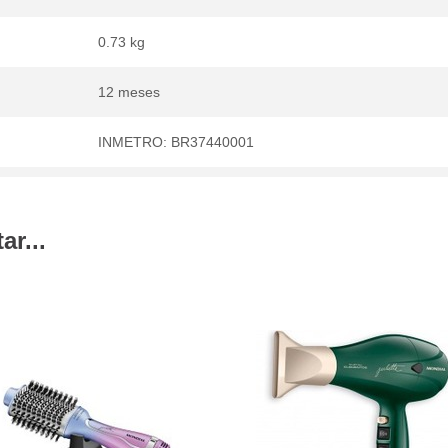
0.73 kg
12 meses
INMETRO: BR37440001
r...