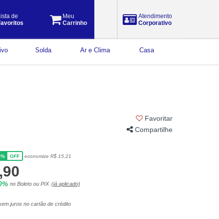
ista de
Meu
Atendimento
avoritos
Carrinho
Corporativo
ivo
Solda
Ar e Clima
Casa
Favoritar
Compartilhe
4%
economize R$ 15,21
OFF
,90
10%
no Boleto ou PIX
(já aplicado)
em juros no cartão de crédito