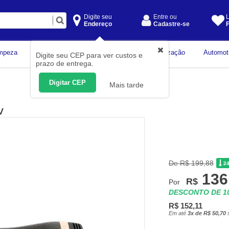
Digite seu
Entre ou
L
Endereço
Cadastre-se
F
Instrumentos de
mpeza
Construção Civil
Organização
Automot
Digite seu CEP para ver custos e
Medição
prazo de entrega.
Digitar CEP
Mais tarde
V
De R$ 199,88
2
136
R$
Por
DESCONTO DE 
R$ 152,11
Em até
3x de R$ 50,70
s