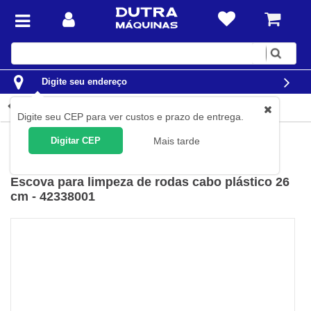
Digite
sua
busca
Digite seu endereço
Detalhes do produto
Digite seu CEP para ver custos e prazo de entrega.
Limpeza
Equipamentos para limpeza
Escovas e Esponjas
Digitar CEP
Mais tarde
Tramontina
(
Cód.
42338/001
)
Escova para limpeza de rodas cabo plástico 26
cm - 42338001