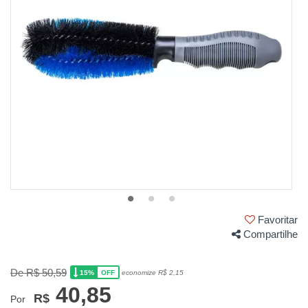
Favoritar
Compartilhe
De R$ 50,59
15%
economize R$ 2,15
OFF
40,85
R$
Por