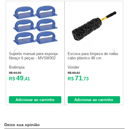
Suporte manual para esponja
Escova para limpeza de rodas
P
fibraço 6 peças - MVSM302
cabo plástico 48 cm
a
i
Bralimpia
Vonder
V
R$ 64,59
R$ 88,82
R
49
71
R$
,41
R$
,73
Adicionar ao carrinho
Adicionar ao carrinho
Deixe sua opinião